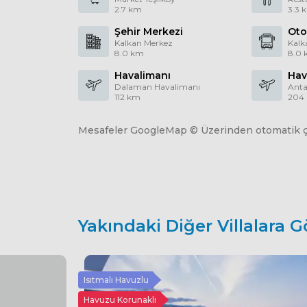
2.7 km
3.3 
Şehir Merkezi
Oto
Kalkan Merkez
Kalk
8.0 km
8.0
Havalimanı
Hav
Dalaman Havalimanı
Anta
112 km
204
Mesafeler GoogleMap © Üzerinden otomatik çe
Yakındaki Diğer Villalara G
Isıtmalı Havuzlu
Havuzu Korunaklı