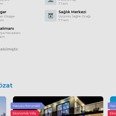
km
7.1 km
gar
Sağlık Merkezi
an Otogar
Üzümlü Sağlık Ocağı
 km
7.7 km
alimanı
lya Havaalanı
 km
kilmiştir.
özat
Havuzu Korunaklı
Hav
Ekonomik Villa
Eko