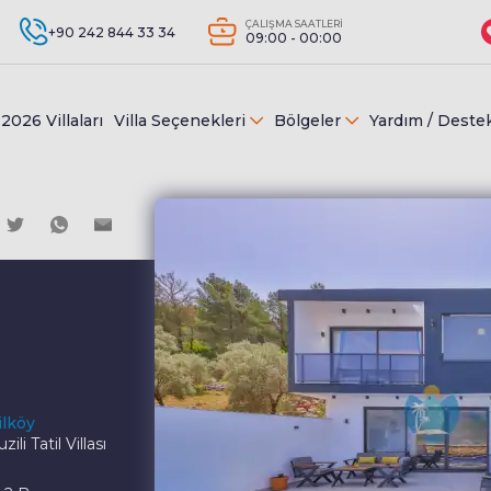
ÇALIŞMA SAATLERİ
+90 242 844 33 34
09:00 - 00:00
2026 Villaları
Villa Seçenekleri
Bölgeler
Yardım / Deste
ilköy
i Tatil Villası