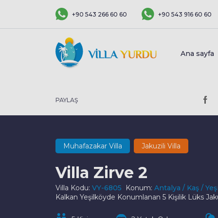
+90 543 266 60 60
+90 543 916 60 60
Ana sayfa
PAYLAŞ
Muhafazakar Villa
Jakuzili Villa
Villa Zirve 2
Villa Kodu:
VY-6805
Konum:
Antalya / Kaş / Yeş
Kalkan Yeşilköyde Konumlanan 5 Kişilik Lüks Jakuzil