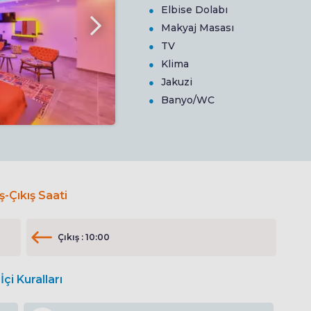
Elbise Dolabı
Makyaj Masası
TV
Klima
Jakuzi
Banyo/WC
iş-Çıkış Saati
Çıkış : 10:00
İçi Kuralları