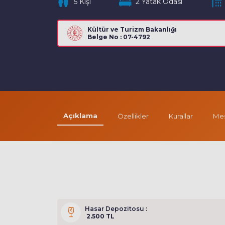
5 Kişi
2 Yatak Odası
Kültür ve Turizm Bakanlığı
Belge No : 07-4792
Açıklama
Özellikler
Kurallar
Mes
Hasar Depozitosu :
2.500 TL