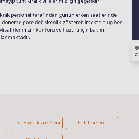
lmayıp tüm kiralık villalarımız için geçerlidir.
teknik personel tarafından günün erken saatlerinde
ığı, döneme göre değişkenlik gösterebilmekte olup her
 Misafirlerimizin konforu ve huzuru için bakım
anlanmaktadır.
bi
Korunaklı Havuz Alanı
Türk Hamamı