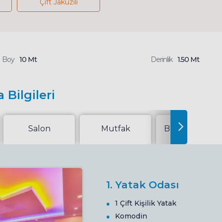
Çift Jakuzili
Boy
10 Mt
Derinlik
1.50 Mt
 Bilgileri
Salon
Mutfak
Bahçe Veya Te
1. Yatak Odası
1 Çift Kişilik Yatak
Komodin