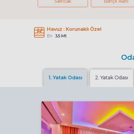
Salıncak
Bahçe Alanı
Havuz : Korunaklı Özel
En
3.5 Mt
Oda
1. Yatak Odası
2. Yatak Odası