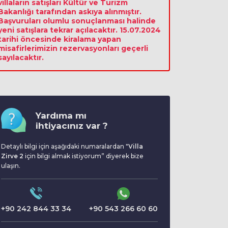
villaların satışları Kültür ve Turizm
Bakanlığı tarafından askıya alınmıştır.
Başvuruları olumlu sonuçlanması halinde
yeni satışlara tekrar açılacaktır. 15.07.2024
tarihi öncesinde kiralama yapan
misafirlerimizin rezervasyonları geçerli
sayılacaktır.
Yardıma mı
ihtiyacınız var ?
Detaylı bilgi için aşağıdaki numaralardan "
Villa
Zirve 2
için bilgi almak istiyorum” diyerek bize
ulaşın.
+90 242 844 33 34
+90 543 266 60 60