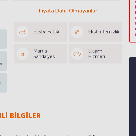
Fiyata Dahil Olmayanlar
Ekstra Yatak
Ekstra Temizlik
Mama
Ulaşım
Sandalyesi
Hizmeti
ı
i
Lİ BİLGİLER