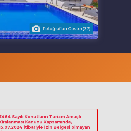
Fotoğrafları Göster(37)
7464 Sayılı Konutların Turizm Amaçlı
Kiralanması Kanunu Kapsamında,
15.07.2024 itibariyle İzin Belgesi olmayan