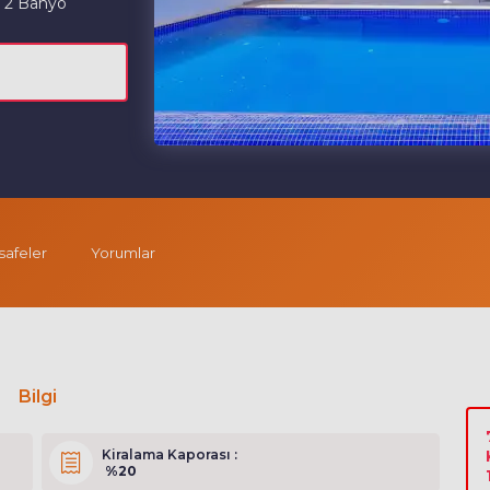
2 Banyo
afeler
Yorumlar
Bilgi
Kiralama Kaporası :
%20