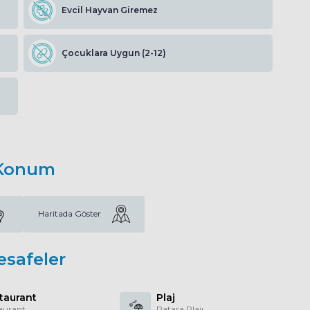
Evcil Hayvan Giremez
Çocuklara Uygun (2-12)
Konum
Haritada Göster
esafeler
taurant
Plaj
aurant
Patara Plajı