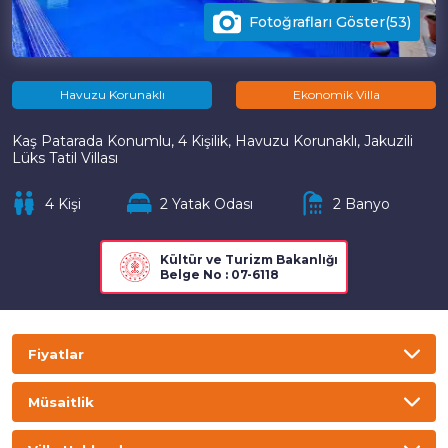
Fotoğrafları Göster(53)
Havuzu Korunaklı
Ekonomik Villa
Kaş Patarada Konumlu, 4 Kişilik, Havuzu Korunaklı, Jakuzili
Lüks Tatil Villası
4 Kişi
2 Yatak Odası
2 Banyo
Kültür ve Turizm Bakanlığı
Belge No : 07-6118
Fiyatlar
TL
USD
GBP
EURO
Müsaitlik
Gecelik
Haftalık