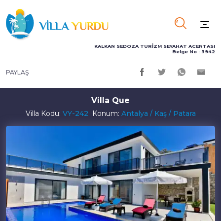
KALKAN SEDOZA TURİZM SEYAHAT ACENTASI
Belge No : 3942
PAYLAŞ
Villa Que
Villa Kodu:
VY-242
Konum:
Antalya / Kaş / Patara