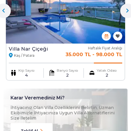
Ekstra Yatak
Ekstra Temizlik
Mama Sandalyesi
Ulaşım Hizmeti
Villa Nar Çiçeği
Haftalık Fiyat Aralığı
35.000 TL
-
98.000 TL
Kaş / Patara
Kişi Sayısı
Banyo Sayısı
Yatak Odası
4
2
2
Karar Veremediniz Mi?
İhtiyacınız Olan Villa Özelliklerini Belirtin, Uzman
Ekibimizle İhtiyacınıza Uygun Villa Alternatiflerini
Size İletelim
Teklif Al