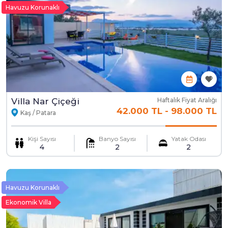
Havuzu Korunaklı
Villa Nar Çiçeği
Haftalık Fiyat Aralığı
42.000 TL
-
98.000 TL
Kaş / Patara
Kişi Sayısı
Banyo Sayısı
Yatak Odası
4
2
2
Havuzu Korunaklı
Ekonomik Villa