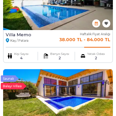
Villa Memo
Haftalık Fiyat Aralığı
38.000 TL
-
84.000 TL
Kaş / Patara
Kişi Sayısı
Banyo Sayısı
Yatak Odası
4
2
2
Saunalı
Balayı Villası