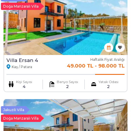
Doğa Manzaralı Villa
Villa Ersan 4
Haftalık Fiyat Aralığı
49.000 TL
-
98.000 TL
Kaş / Patara
Kişi Sayısı
Banyo Sayısı
Yatak Odası
4
2
2
Jakuzili Villa
Doğa Manzaralı Villa