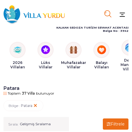
KALKAN SEDOZA TURİZM SEYAHAT ACENTASI
Belge No : 3942
Den
2026
Lüks
Muhafazakar
Balayı
Manza
Villaları
Villalar
Villalar
Villaları
Villa
Patara
Toplam
37
Villa
bulunuyor
Bölge :
Patara
Filtrele
Sırala: