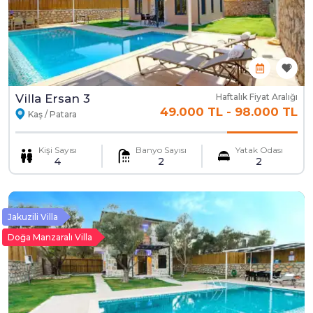
Villa Ersan 3
Haftalık Fiyat Aralığı
49.000 TL
-
98.000 TL
Kaş / Patara
Kişi Sayısı
Banyo Sayısı
Yatak Odası
4
2
2
Jakuzili Villa
Doğa Manzaralı Villa