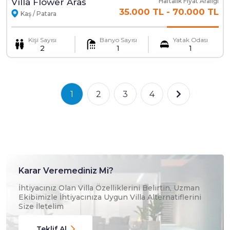
Villa Flower Aras
Haftalık Fiyat Aralığı
35.000 TL
-
70.000 TL
Kaş / Patara
Kişi Sayısı
Banyo Sayısı
Yatak Odası
2
1
1
1
2
3
4
Karar Veremediniz Mi?
İhtiyacınız Olan Villa Özelliklerini Belirtin, Uzman
Ekibimizle İhtiyacınıza Uygun Villa Alternatiflerini
Size İletelim
Teklif Al