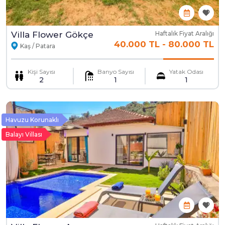
Villa Flower Gökçe
Haftalık Fiyat Aralığı
40.000 TL
-
80.000 TL
Kaş / Patara
Kişi Sayısı
Banyo Sayısı
Yatak Odası
2
1
1
Havuzu Korunaklı
Balayı Villası