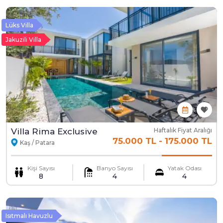
Lüks Villa
Jakuzili Villa
Villa Rima Exclusive
Haftalık Fiyat Aralığı
75.000 TL
-
175.000 TL
Kaş / Patara
Kişi Sayısı
Banyo Sayısı
Yatak Odası
8
4
4
Isıtmalı Havuzlu