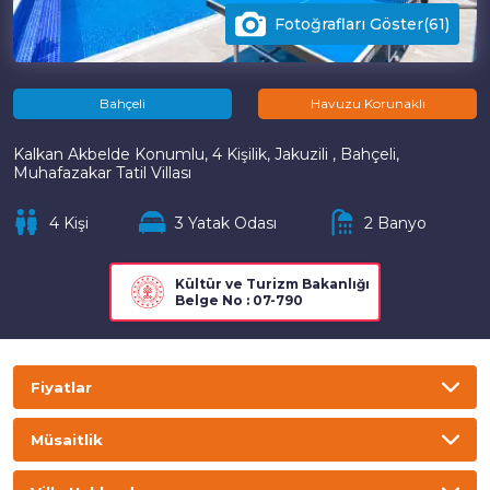
Fotoğrafları Göster(61)
Bahçeli
Havuzu Korunaklı
Kalkan Akbelde Konumlu, 4 Kişilik, Jakuzili , Bahçeli,
Muhafazakar Tatil Villası
4 Kişi
3 Yatak Odası
2 Banyo
Kültür ve Turizm Bakanlığı
Belge No : 07-790
Fiyatlar
TL
USD
GBP
EURO
Müsaitlik
Gecelik
Haftalık