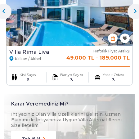
Mama Sandalyesi
Ulaşım Hizmeti
Villa Rima Liva
Haftalık Fiyat Aralığı
49.000 TL
-
189.000 TL
Kalkan / Akbel
Kişi Sayısı
Banyo Sayısı
Yatak Odası
6
3
3
Karar Veremediniz Mi?
İhtiyacınız Olan Villa Özelliklerini Belirtin, Uzman
Ekibimizle İhtiyacınıza Uygun Villa Alternatiflerini
Size İletelim
Teklif Al