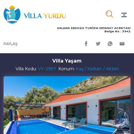
KALKAN SEDOZA TURİZM SEYAHAT ACENTASI
Belge No : 3942
PAYLAŞ
Villa Yaşam
Villa Kodu:
VY-2957
Konum:
Kaş / Kalkan / Akbel