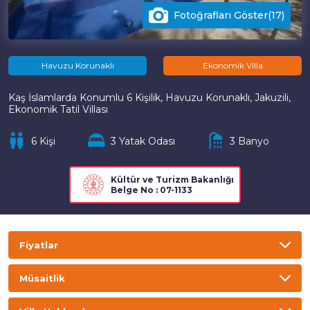
Fotoğrafları Göster(17)
Havuzu Korunaklı
Ekonomik Villa
Kaş İslamlarda Konumlu 6 Kişilik, Havuzu Korunaklı, Jakuzili,
Ekonomik Tatil Villası
6 Kişi
3 Yatak Odası
3 Banyo
Kültür ve Turizm Bakanlığı
Belge No : 07-1133
Fiyatlar
TL
USD
GBP
EURO
Müsaitlik
Gecelik
Haftalık