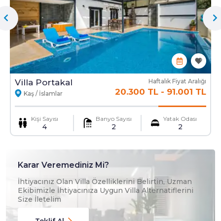
Bilgi
Hasar Depozitosu :
Villa Portakal
Haftalık Fiyat Aralığı
5.000 TL
20.300 TL
-
91.001 TL
Kaş / İslamlar
Kiralama Kaporası :
%20
Kişi Sayısı
Banyo Sayısı
Yatak Odası
4
2
2
Fiyata Dahil Olanlar
Karar Veremediniz Mi?
İhtiyacınız Olan Villa Özelliklerini Belirtin, Uzman
Ekibimizle İhtiyacınıza Uygun Villa Alternatiflerini
Elektrik Kullanımı
Su Kullanımı
Size İletelim
Teklif Al