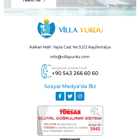
İnternet
Havuz ve Bahçe Bakımı
Tüpgaz
Giriş Temizliği
Kalkan Mah. Yayla Cad. No:52/2 Kaş/Antalya
Fiyata Dahil Olmayanlar
info@villayurdu.com
MÜŞTERİ HİZMETLERİ
+90 543 266 60 60
Ekstra Yatak
Ekstra Temizlik
Sosyal Medya'da Biz
Mama Sandalyesi
Ulaşım Hizmeti