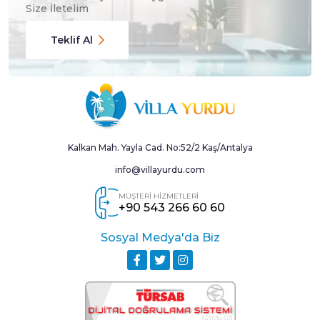
Size İletelim
Ekstra Yatak
Ekstra Temizlik
Teklif Al
Mama Sandalyesi
Ulaşım Hizmeti
Kalkan Mah. Yayla Cad. No:52/2 Kaş/Antalya
info@villayurdu.com
MÜŞTERİ HİZMETLERİ
+90 543 266 60 60
Sosyal Medya'da Biz