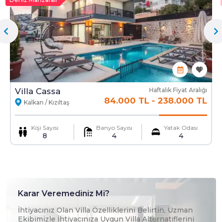
Kiralama Kaporası :
%35
Bilardo
Isıtmalı Havuz
Fiyata Dahil Olanlar
Havuz : Korunaklı Özel
En
7.5 Mt
Boy
12.5 Mt
Derinlik
1.40 Mt
Kapalı havuz
Elektrik Kullanımı
Su Kullanımı
Var
Villa Cassa
Haftalık Fiyat Aralığı
84.000 TL
-
238.000 TL
Kalkan / Kızıltaş
İnternet
Havuz ve Bahçe Bakımı
Kişi Sayısı
Banyo Sayısı
Yatak Odası
8
4
4
Tüpgaz
Giriş Temizliği
Karar Veremediniz Mi?
Fiyata Dahil Olmayanlar
İhtiyacınız Olan Villa Özelliklerini Belirtin, Uzman
Ekibimizle İhtiyacınıza Uygun Villa Alternatiflerini