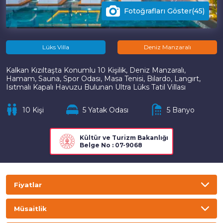
Fotoğrafları Göster(45)
Lüks Villa
Deniz Manzaralı
Kalkan Kızıltaşta Konumlu 10 Kişilik, Deniz Manzaralı,
Hamam, Sauna, Spor Odası, Masa Tenisi, Bilardo, Langırt,
Isıtmalı Kapalı Havuzu Bulunan Ultra Lüks Tatil Villası
10 Kişi
5 Yatak Odası
5 Banyo
Kültür ve Turizm Bakanlığı
Belge No : 07-9068
Fiyatlar
TL
USD
GBP
EURO
Müsaitlik
Gecelik
Haftalık