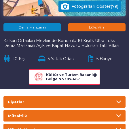
Fotoğrafları Göster(79)
Deniz Manzaralı
Lüks Villa
Kalkan Ortaalan Mevkiinde Konumlu 10 Kişilik Ultra Lüks
Deniz Manzaralı Açık ve Kapalı Havuzu Bulunan Tatil Villası
10 Kişi
5 Yatak Odası
5 Banyo
Kültür ve Turizm Bakanlığı
Belge No : 07-467
Fiyatlar
TL
USD
GBP
EURO
Müsaitlik
Gecelik
Haftalık