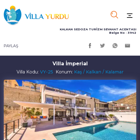
KALKAN SEDOZA TURİZM SEYAHAT ACENTASI
Belge No : 3942
PAYLAŞ
Villa İmperial
Villa Kodu:
VY-25
Konum:
Kaş / Kalkan / Kalamar