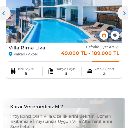
Mama Sandalyesi
Ulaşım Hizmeti
Villa Rima Liva
Haftalık Fiyat Aralığı
49.000 TL
-
189.000 TL
Kalkan / Akbel
Kişi Sayısı
Banyo Sayısı
Yatak Odası
6
3
3
Karar Veremediniz Mi?
İhtiyacınız Olan Villa Özelliklerini Belirtin, Uzman
Ekibimizle İhtiyacınıza Uygun Villa Alternatiflerini
Size İletelim