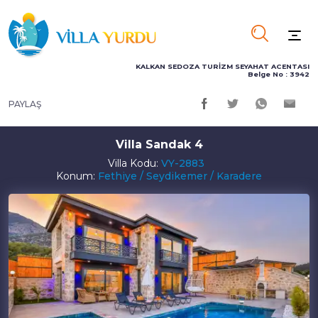
KALKAN SEDOZA TURİZM SEYAHAT ACENTASI
Belge No : 3942
PAYLAŞ
Villa Sandak 4
Villa Kodu:
VY-2883
Konum:
Fethiye / Seydikemer / Karadere