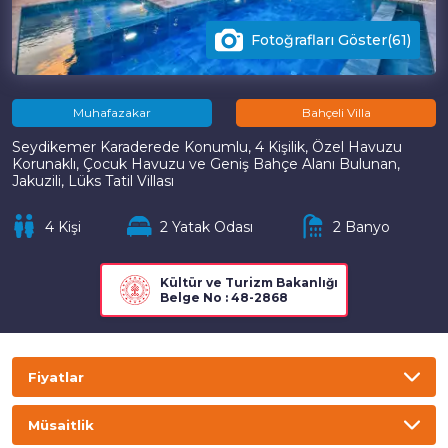
Fotoğrafları Göster(61)
Muhafazakar
Bahçeli Villa
Seydikemer Karaderede Konumlu, 4 Kişilik, Özel Havuzu
Korunaklı, Çocuk Havuzu ve Geniş Bahçe Alanı Bulunan,
Jakuzili, Lüks Tatil Villası
4 Kişi
2 Yatak Odası
2 Banyo
Kültür ve Turizm Bakanlığı
Belge No : 48-2868
Fiyatlar
TL
USD
GBP
EURO
Müsaitlik