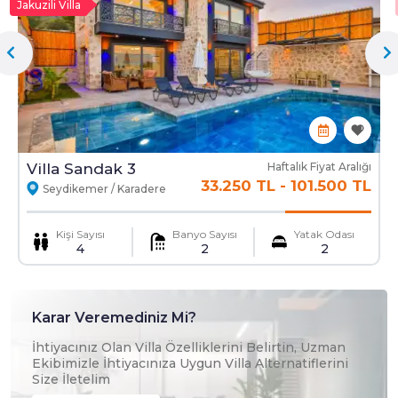
Jakuzili Villa
Tüpgaz
Giriş Temizliği
Fiyata Dahil Olmayanlar
Ekstra Yatak
Ekstra Temizlik
Villa Sandak 3
Haftalık Fiyat Aralığı
33.250 TL
-
101.500 TL
Seydikemer / Karadere
Mama Sandalyesi
Ulaşım Hizmeti
Kişi Sayısı
Banyo Sayısı
Yatak Odası
4
2
2
Karar Veremediniz Mi?
İhtiyacınız Olan Villa Özelliklerini Belirtin, Uzman
Ekibimizle İhtiyacınıza Uygun Villa Alternatiflerini
Size İletelim