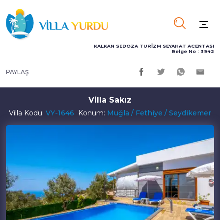
KALKAN SEDOZA TURİZM SEYAHAT ACENTASI
Belge No : 3942
PAYLAŞ
Villa Sakız
Villa Kodu:
VY-1646
Konum:
Muğla / Fethiye / Seydikemer