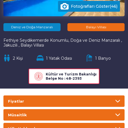
Fotoğrafları Göster(46)
Deniz ve Doğa Manzaralı
Balayı Villası
Fethiye Seydikemerde Konumlu, Doğa ve Deniz Manzaralı ,
Jakuzili , Balayı Villası
2 Kişi
1 Yatak Odası
1 Banyo
Kültür ve Turizm Bakanlığı
Belge No : 48-2393
Fiyatlar
TL
USD
GBP
EURO
Müsaitlik
Gecelik
Haftalık