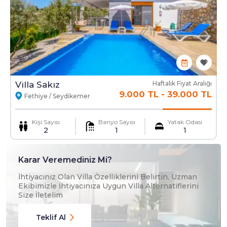
Villa Sakız
Haftalık Fiyat Aralığı
9.000 TL
-
39.000 TL
Fethiye / Seydikemer
Kişi Sayısı
Banyo Sayısı
Yatak Odası
2
1
1
Karar Veremediniz Mi?
İhtiyacınız Olan Villa Özelliklerini Belirtin, Uzman
Ekibimizle İhtiyacınıza Uygun Villa Alternatiflerini
Size İletelim
Teklif Al