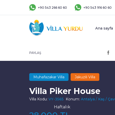
+90 543 266 60 60
+90 543 916 60 60
Ana sayfa
PAYLAŞ
Muhafazakar Villa
Jakuzili Villa
Villa Piker House
Villa Kodu:
VY-3565
Konum:
Antalya / Kaş / Çav
Haftalık