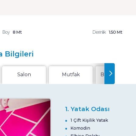
Boy
8 Mt
Derinlik
1.50 Mt
 Bilgileri
Salon
Mutfak
Bahçe Veya Te
1. Yatak Odası
1 Çift Kişilik Yatak
Komodin