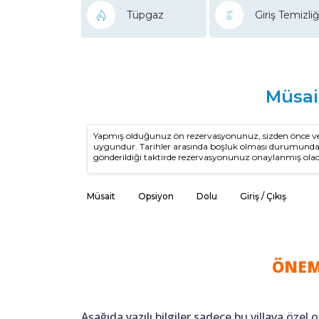
Tüpgaz
Giriş Temizliğ
Müsai
Yapmış olduğunuz ön rezervasyonunuz, sizden önce vey
uygundur. Tarihler arasında boşluk olması durumun
gönderildiği taktirde rezervasyonunuz onaylanmış olac
Müsait
Opsiyon
Dolu
Giriş / Çıkış
ÖNEM
Aşağıda yazılı bilgiler sadece bu villaya özel o