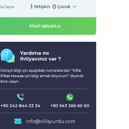
1
0
Yetişkin
Çocuk
işi Sayısı
FİYAT HESAPLA
Yardıma mı
ihtiyacınız var ?
Detaylı bilgi için aşağıdaki numaralardan "
Villa
Piker House
için bilgi almak istiyorum” diyerek
bize ulaşın.
+90 242 844 33 34
+90 543 266 60 60
info@villayurdu.com