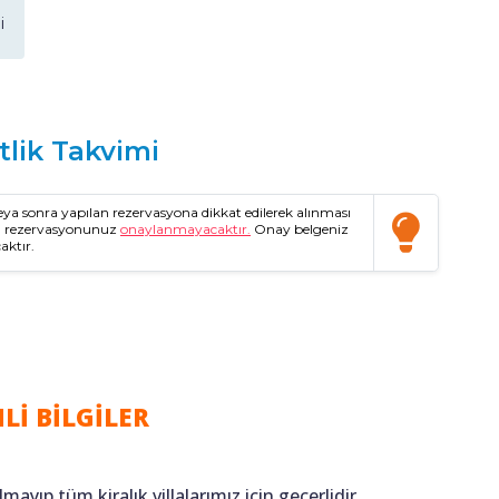
i
tlik Takvimi
a sonra yapılan rezervasyona dikkat edilerek alınması
da rezervasyonunuz
onaylanmayacaktır.
Onay belgeniz
aktır.
Lİ BİLGİLER
lmayıp tüm kiralık villalarımız için geçerlidir.