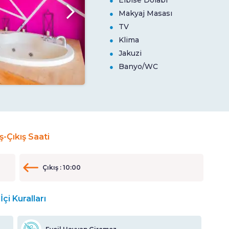
Elbise Dolabı
Makyaj Masası
TV
Klima
Jakuzi
Banyo/WC
iş-Çıkış Saati
Çıkış : 10:00
İçi Kuralları