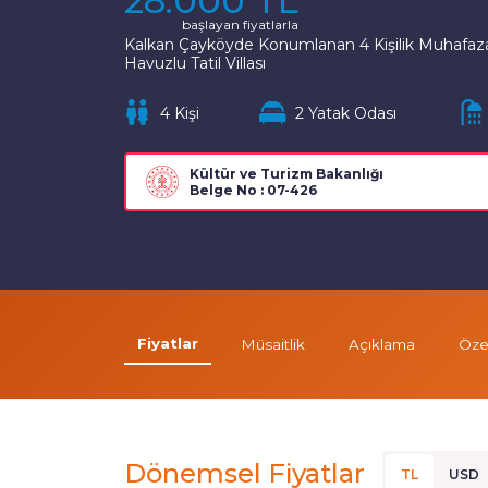
28.000 TL
başlayan fiyatlarla
Kalkan Çayköyde Konumlanan 4 Kişilik Muhafaz
Havuzlu Tatil Villası
4 Kişi
2 Yatak Odası
Kültür ve Turizm Bakanlığı
Belge No : 07-426
Fiyatlar
Müsaitlik
Açıklama
Özel
Dönemsel Fiyatlar
TL
USD