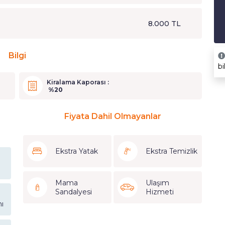
8.000 TL
Bilgi
bi
Kiralama Kaporası :
%20
Fiyata Dahil Olmayanlar
Ekstra Yatak
Ekstra Temizlik
Mama
Ulaşım
Sandalyesi
Hizmeti
ı