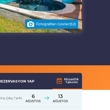
Fotoğrafları Göster(52)
Müsaitlik
REZERVASYON YAP
Takvimi
6
13
iriş Çıkış Tarihi
AĞUSTOS
AĞUSTOS