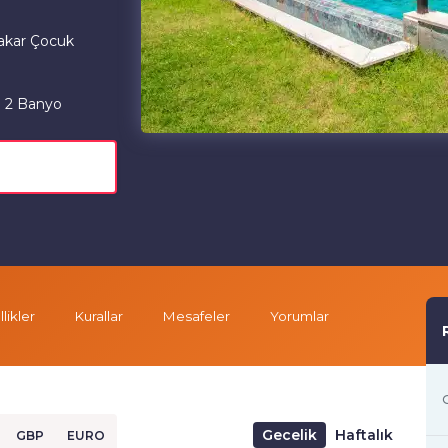
akar Çocuk
2 Banyo
likler
Kurallar
Mesafeler
Yorumlar
G
Gecelik
Haftalık
GBP
EURO