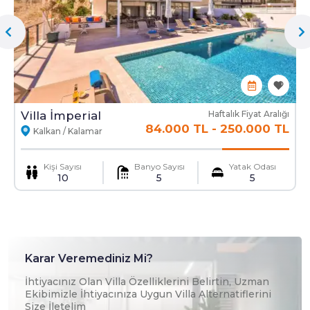
Ekstra Yatak
Ekstra Temizlik
Mama Sandalyesi
Ulaşım Hizmeti
Villa İmperial
Haftalık Fiyat Aralığı
84.000 TL
-
250.000 TL
Kalkan / Kalamar
Kişi Sayısı
Banyo Sayısı
Yatak Odası
10
5
5
Karar Veremediniz Mi?
İhtiyacınız Olan Villa Özelliklerini Belirtin, Uzman
Ekibimizle İhtiyacınıza Uygun Villa Alternatiflerini
Size İletelim