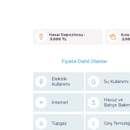
Hasar Depozitosu :
Kısa
3.000 TL
2.00
Fiyata Dahil Olanlar
Elektrik
Su Kullanımı
Kullanımı
Havuz ve
İnternet
Bahçe Bakım
Tüpgaz
Giriş Temizliğ