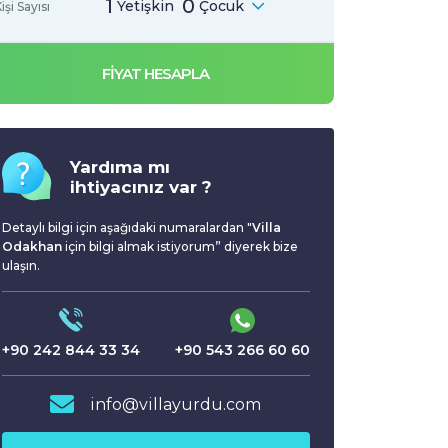
1
0
Yetişkin
Çocuk
işi Sayısı
FİYAT HESAPLA
Yardıma mı
ihtiyacınız var ?
Detaylı bilgi için aşağıdaki numaralardan "
Villa
Odakhan
için bilgi almak istiyorum” diyerek bize
ulaşın.
+90 242 844 33 34
+90 543 266 60 60
info@villayurdu.com