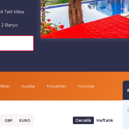
Tatil Villası
2 Banyo
likler
Kurallar
Mesafeler
Yorumlar
G
Gecelik
Haftalık
GBP
EURO