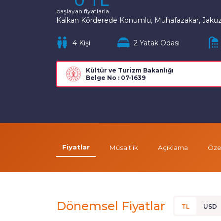
0 TL
başlayan fiyatlarla
Kalkan Körderede Konumlu, Muhafazakar, Jakuzili 
4 Kişi
2 Yatak Odası
Kültür ve Turizm Bakanlığı
Belge No : 07-1639
Fiyatlar
Müsaitlik
Açıklama
Özel
Dönemsel Fiyatlar
TL
USD