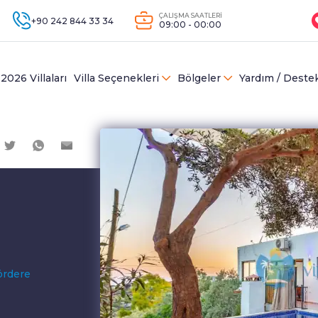
ÇALIŞMA SAATLERİ
+90 242 844 33 34
09:00 - 00:00
2026 Villaları
Villa Seçenekleri
Bölgeler
Yardım / Deste
ördere