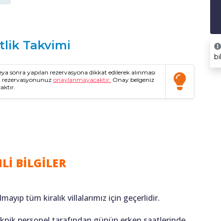
tlik Takvimi
bi
a sonra yapılan rezervasyona dikkat edilerek alınması
da rezervasyonunuz
onaylanmayacaktır.
Onay belgeniz
aktır.
Lİ BİLGİLER
lmayıp tüm kiralık villalarımız için geçerlidir.
teknik personel tarafından günün erken saatlerinde