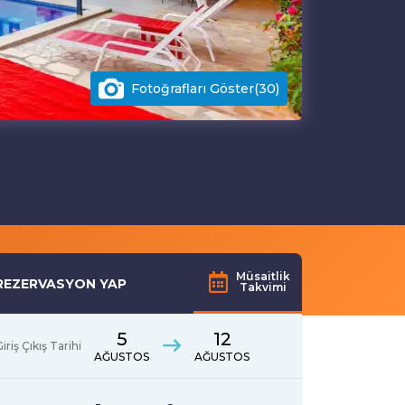
Fotoğrafları Göster(30)
Müsaitlik
REZERVASYON YAP
Takvimi
5
12
iriş Çıkış Tarihi
AĞUSTOS
AĞUSTOS