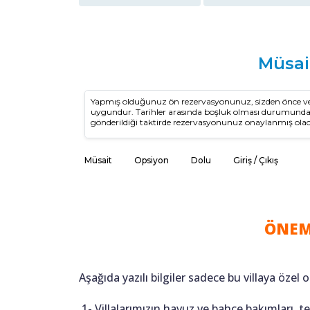
Müsai
Yapmış olduğunuz ön rezervasyonunuz, sizden önce vey
uygundur. Tarihler arasında boşluk olması durumun
gönderildiği taktirde rezervasyonunuz onaylanmış olac
Müsait
Opsiyon
Dolu
Giriş / Çıkış
ÖNEM
Aşağıda yazılı bilgiler sadece bu villaya özel o
1- Villalarımızın havuz ve bahçe bakımları, 