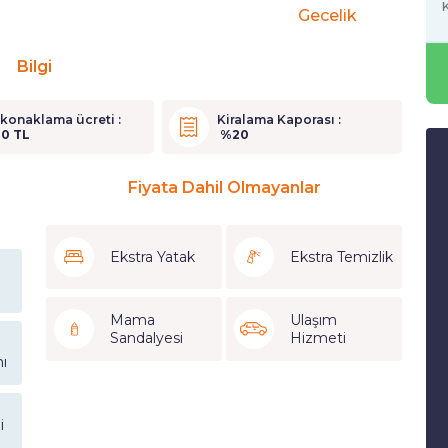
K
Gecelik
Bilgi
 konaklama ücreti :
Kiralama Kaporası :
0 TL
%20
Fiyata Dahil Olmayanlar
Ekstra Yatak
Ekstra Temizlik
Mama
Ulaşım
Sandalyesi
Hizmeti
ı
i