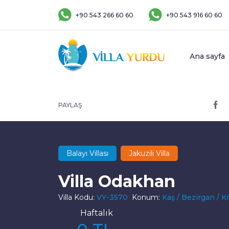
+90 543 266 60 60
+90 543 916 60 60
Ana sayfa
PAYLAŞ
Balayı Villası
Jakuzili Villa
Villa Odakhan
Villa Kodu:
VY-3570
Konum:
Kaş / Bezirgan / K
Haftalık