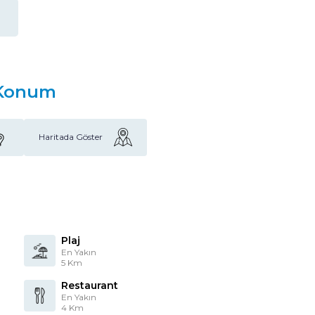
Konum
Haritada Göster
Plaj
En Yakın
5 Km
Restaurant
En Yakın
4 Km