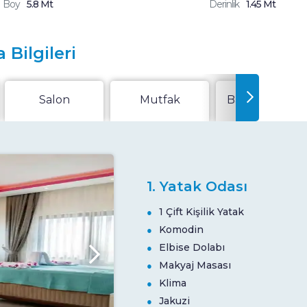
Boy
5.8 Mt
Derinlik
1.45 Mt
 Bilgileri
Salon
Mutfak
Bahçe Veya Te
1. Yatak Odası
1 Çift Kişilik Yatak
Komodin
Elbise Dolabı
Makyaj Masası
Klima
Jakuzi