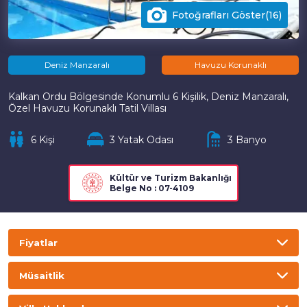
Fotoğrafları Göster(16)
Deniz Manzaralı
Havuzu Korunaklı
Kalkan Ordu Bölgesinde Konumlu 6 Kişilik, Deniz Manzaralı,
Özel Havuzu Korunaklı Tatil Villası
6 Kişi
3 Yatak Odası
3 Banyo
Kültür ve Turizm Bakanlığı
Belge No : 07-4109
Fiyatlar
TL
USD
GBP
EURO
Müsaitlik
Gecelik
Haftalık