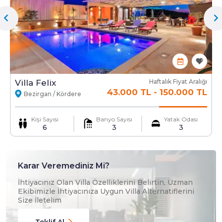
Mama Sandalyesi
Ulaşım Hizmeti
Villa Felix
Haftalık Fiyat Aralığı
43.000 TL
-
150.000 TL
Bezirgan / Kördere
Kişi Sayısı
Banyo Sayısı
Yatak Odası
6
3
3
Karar Veremediniz Mi?
İhtiyacınız Olan Villa Özelliklerini Belirtin, Uzman
Ekibimizle İhtiyacınıza Uygun Villa Alternatiflerini
Size İletelim
Teklif Al