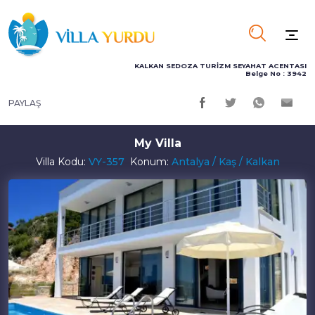
KALKAN SEDOZA TURİZM SEYAHAT ACENTASI
Belge No : 3942
PAYLAŞ
My Villa
Villa Kodu:
VY-357
Konum:
Antalya / Kaş / Kalkan