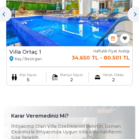
Ekstra Yatak
Ekstra Temizlik
Mama Sandalyesi
Ulaşım Hizmeti
Villa Ortaç 1
Haftalık Fiyat Aralığı
34.650 TL
-
80.501 TL
Kaş / Bezirgan
Kişi Sayısı
Banyo Sayısı
Yatak Odası
5
2
2
Karar Veremediniz Mi?
İhtiyacınız Olan Villa Özelliklerini Belirtin, Uzman
Ekibimizle İhtiyacınıza Uygun Villa Alternatiflerini
Size İletelim