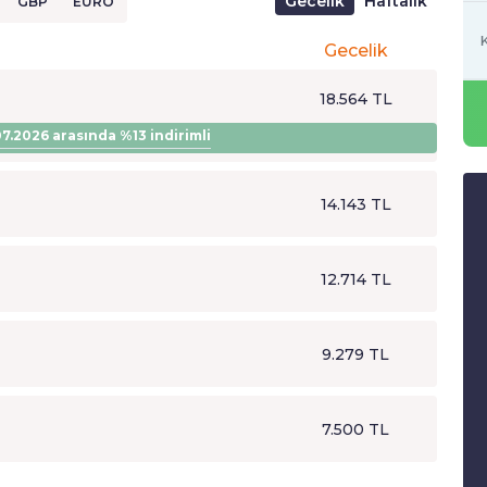
Gecelik
Haftalık
GBP
EURO
K
Gecelik
18.564 TL
.07.2026
arasında
%13
indirimli
14.143 TL
12.714 TL
9.279 TL
7.500 TL