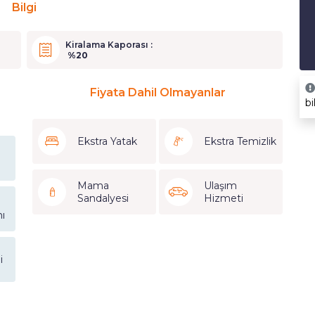
Bilgi
Kiralama Kaporası :
%20
Fiyata Dahil Olmayanlar
bi
Ekstra Yatak
Ekstra Temizlik
Mama
Ulaşım
Sandalyesi
Hizmeti
ı
i