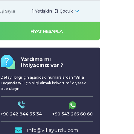
1
0
Yetişkin
Çocuk
işi Sayısı
FİYAT HESAPLA
Yardıma mı
ihtiyacınız var ?
Detaylı bilgi için aşağıdaki numaralardan "
Villa
Legendary 1
için bilgi almak istiyorum” diyerek
bize ulaşın.
+90 242 844 33 34
+90 543 266 60 60
info@villayurdu.com