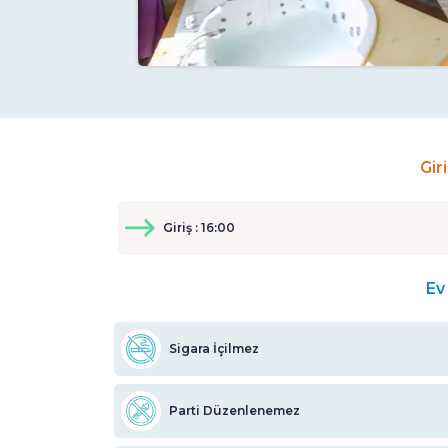
Gir
Giriş : 16:00
Ev 
Sigara İçilmez
Parti Düzenlenemez