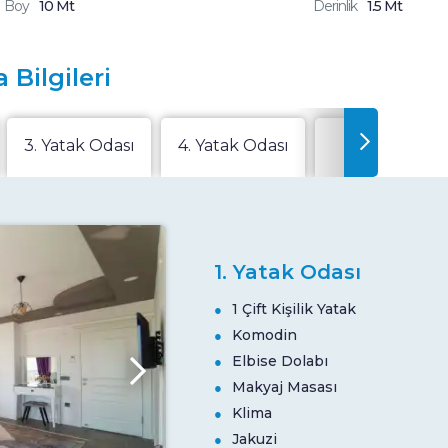
Boy
10 Mt
Derinlik
1.5 Mt
 Bilgileri
3. Yatak Odası
4. Yatak Odası
Salon
1. Yatak Odası
1 Çift Kişilik Yatak
Komodin
Elbise Dolabı
Makyaj Masası
Klima
Jakuzi