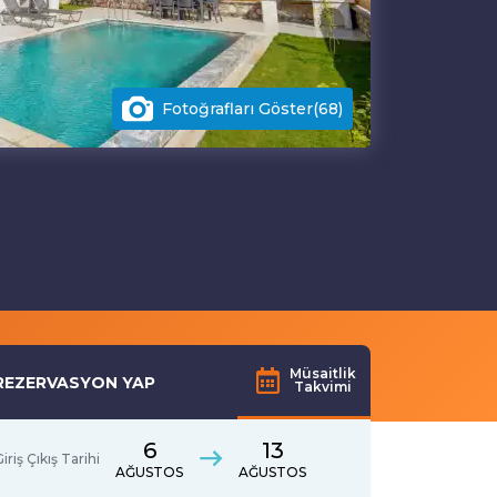
Fotoğrafları Göster(68)
Müsaitlik
REZERVASYON YAP
Takvimi
6
13
iriş Çıkış Tarihi
AĞUSTOS
AĞUSTOS