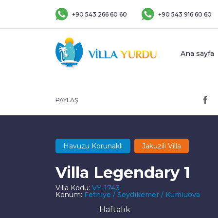
+90 543 266 60 60
+90 543 916 60 60
Ana sayfa
PAYLAŞ
Havuzu Korunaklı
Jakuzili Villa
Villa Legendary 1
Villa Kodu:
VY-1743
Konum:
Fethiye / Seydikemer / Kumluova
Haftalık