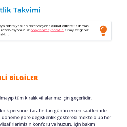
tlik Takvimi
a sonra yapılan rezervasyona dikkat edilerek alınması
da rezervasyonunuz
onaylanmayacaktır.
Onay belgeniz
aktır.
Lİ BİLGİLER
lmayıp tüm kiralık villalarımız için geçerlidir.
teknik personel tarafından günün erken saatlerinde
ığı, döneme göre değişkenlik gösterebilmekte olup her
 Misafirlerimizin konforu ve huzuru için bakım