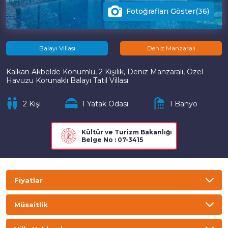
Fotoğrafları Göster(36)
Balayı Villası
Deniz Manzaralı
Kalkan Akbelde Konumlu, 2 Kişilik, Deniz Manzaralı, Özel
Havuzu Korunaklı Balayı Tatil Villası
2 Kişi
1 Yatak Odası
1 Banyo
Kültür ve Turizm Bakanlığı
Belge No : 07-3415
Fiyatlar
TL
USD
GBP
EURO
Müsaitlik
Gecelik
Haftalık