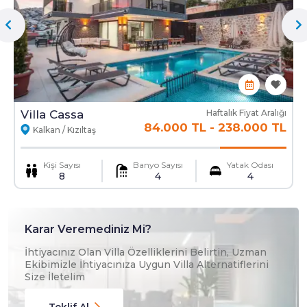
Ekstra Yatak
Ekstra Temizlik
Mama Sandalyesi
Ulaşım Hizmeti
Villa Cassa
Haftalık Fiyat Aralığı
84.000 TL
-
238.000 TL
Kalkan / Kızıltaş
Kişi Sayısı
Banyo Sayısı
Yatak Odası
8
4
4
Karar Veremediniz Mi?
İhtiyacınız Olan Villa Özelliklerini Belirtin, Uzman
Ekibimizle İhtiyacınıza Uygun Villa Alternatiflerini
Size İletelim
Teklif Al