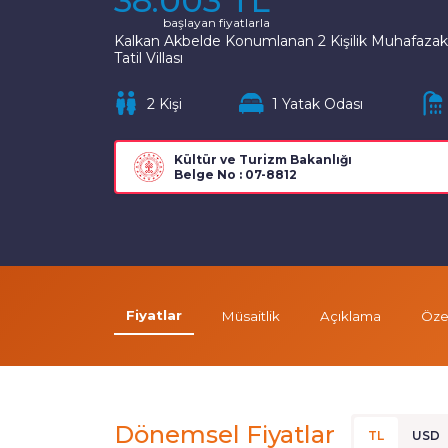
38.003 TL
başlayan fiyatlarla
Kalkan Akbelde Konumlanan 2 Kişilik Muhafazakar
Tatil Villası
2 Kişi
1 Yatak Odası
Kültür ve Turizm Bakanlığı
Belge No : 07-8812
Fiyatlar
Müsaitlik
Açıklama
Özel
Dönemsel Fiyatlar
TL
USD