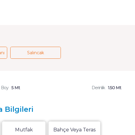
anı
Salıncak
Boy
5 Mt
Derinlik
1.50 Mt
 Bilgileri
Mutfak
Bahçe Veya Teras