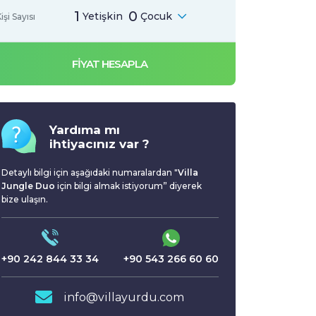
1
0
Yetişkin
Çocuk
işi Sayısı
FİYAT HESAPLA
Yardıma mı
ihtiyacınız var ?
Detaylı bilgi için aşağıdaki numaralardan "
Villa
Jungle Duo
için bilgi almak istiyorum” diyerek
bize ulaşın.
+90 242 844 33 34
+90 543 266 60 60
info@villayurdu.com