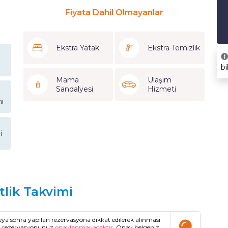
Fiyata Dahil Olmayanlar
Ekstra Yatak
Ekstra Temizlik
bi
Mama
Ulaşım
Sandalyesi
Hizmeti
ı
i
tlik Takvimi
a sonra yapılan rezervasyona dikkat edilerek alınması
da rezervasyonunuz
onaylanmayacaktır.
Onay belgeniz