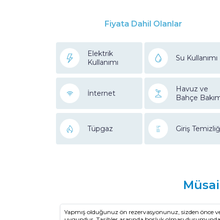
Fiyata Dahil Olanlar
Elektrik
Su Kullanımı
Kullanımı
Havuz ve
İnternet
Bahçe Bakım
Tüpgaz
Giriş Temizliğ
Müsai
Yapmış olduğunuz ön rezervasyonunuz, sizden önce vey
uygundur. Tarihler arasında boşluk olması durumun