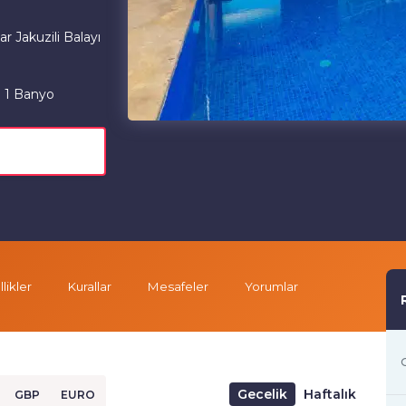
 Jakuzili Balayı
1 Banyo
likler
Kurallar
Mesafeler
Yorumlar
G
Gecelik
Haftalık
GBP
EURO