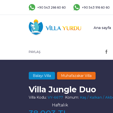
+90 543 266 60 60
+90 543 916 60 60
Ana sayfa
PAYLAŞ
Balayı Villa
Muhafazakar Villa
Villa Jungle Duo
Villa Kodu:
VY-6677
Konum:
Kaş / Kalkan / Akb
Haftalık