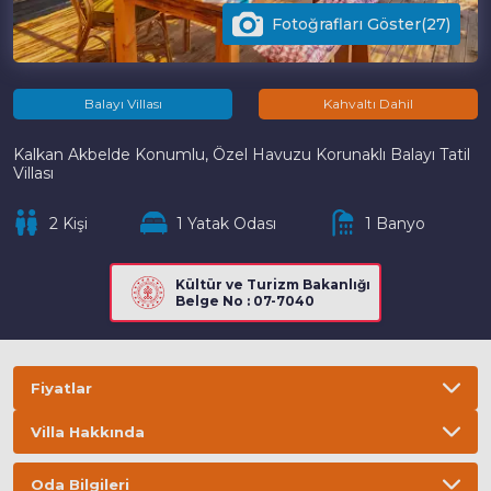
Fotoğrafları Göster(27)
Balayı Villası
Kahvaltı Dahil
Kalkan Akbelde Konumlu, Özel Havuzu Korunaklı Balayı Tatil
Villası
2 Kişi
1 Yatak Odası
1 Banyo
Kültür ve Turizm Bakanlığı
Belge No : 07-7040
Fiyatlar
Villa Hakkında
Bilgi
ÖNEMLİ BİLGİLER
Oda Bilgileri