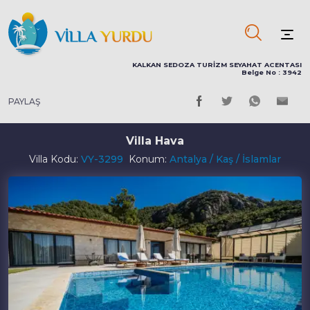
KALKAN SEDOZA TURİZM SEYAHAT ACENTASI
Belge No : 3942
PAYLAŞ
Villa Hava
Villa Kodu:
VY-3299
Konum:
Antalya / Kaş / İslamlar