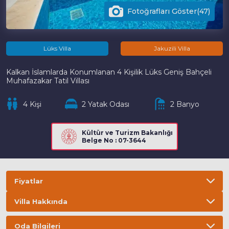
Fotoğrafları Göster(47)
Lüks Villa
Jakuzili Villa
Kalkan İslamlarda Konumlanan 4 Kişilik Lüks Geniş Bahçeli
Muhafazakar Tatil Villası
4 Kişi
2 Yatak Odası
2 Banyo
Kültür ve Turizm Bakanlığı
Belge No : 07-3644
Fiyatlar
Villa Hakkında
Bilgi
ÖNEMLİ BİLGİLER
Oda Bilgileri