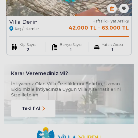
Havuz : Korunaklı Özel
En
4 Mt
Boy
12 Mt
Derinlik
1.55 Mt
Villa Derin
Haftalık Fiyat Aralığı
42.000 TL
-
63.000 TL
Kaş / İslamlar
Kişi Sayısı
Banyo Sayısı
Yatak Odası
2
1
1
Karar Veremediniz Mi?
İhtiyacınız Olan Villa Özelliklerini Belirtin, Uzman
Ekibimizle İhtiyacınıza Uygun Villa Alternatiflerini
Size İletelim
Teklif Al