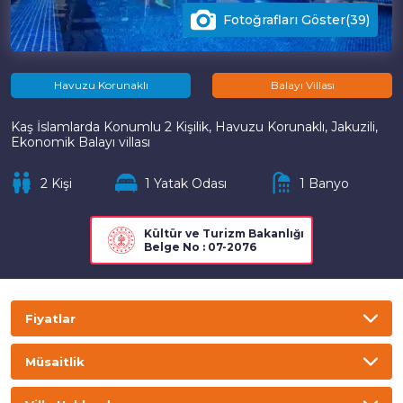
Fotoğrafları Göster(39)
Havuzu Korunaklı
Balayı Villası
Kaş İslamlarda Konumlu 2 Kişilik, Havuzu Korunaklı, Jakuzili,
Ekonomik Balayı villası
2 Kişi
1 Yatak Odası
1 Banyo
Kültür ve Turizm Bakanlığı
Belge No : 07-2076
Fiyatlar
TL
USD
GBP
EURO
Müsaitlik
Gecelik
Haftalık