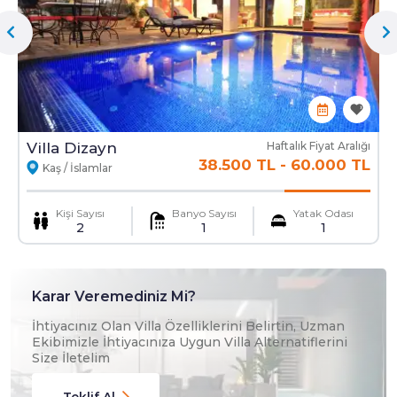
Ekstra Yatak
Ekstra Temizlik
Mama Sandalyesi
Ulaşım Hizmeti
Villa Dizayn
Haftalık Fiyat Aralığı
38.500 TL
-
60.000 TL
Kaş / İslamlar
Kişi Sayısı
Banyo Sayısı
Yatak Odası
2
1
1
Karar Veremediniz Mi?
İhtiyacınız Olan Villa Özelliklerini Belirtin, Uzman
Ekibimizle İhtiyacınıza Uygun Villa Alternatiflerini
Size İletelim
Teklif Al