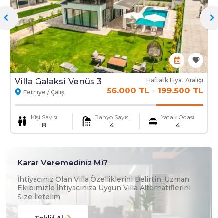
Villa Galaksi Venüs 3
Haftalık Fiyat Aralığı
56.000 TL
-
199.500 TL
Fethiye / Çalış
Kişi Sayısı
Banyo Sayısı
Yatak Odası
8
4
4
Karar Veremediniz Mi?
İhtiyacınız Olan Villa Özelliklerini Belirtin, Uzman
Ekibimizle İhtiyacınıza Uygun Villa Alternatiflerini
Size İletelim
Teklif Al