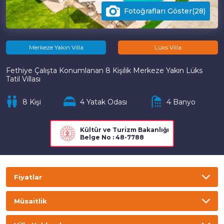
Fotoğrafları Göster(28)
Merkeze Yakın Villa
Lüks Villa
Fethiye Çalışta Konumlanan 8 Kişilik Merkeze Yakın Lüks
Tatil Villası
8 Kişi
4 Yatak Odası
4 Banyo
Kültür ve Turizm Bakanlığı
Belge No : 48-7788
Fiyatlar
TL
USD
GBP
EURO
Müsaitlik
Gecelik
Haftalık