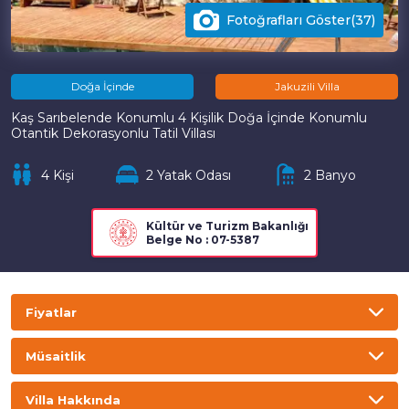
Fotoğrafları Göster(37)
Doğa İçinde
Jakuzili Villa
Kaş Sarıbelende Konumlu 4 Kişilik Doğa İçinde Konumlu
Otantik Dekorasyonlu Tatil Villası
4 Kişi
2 Yatak Odası
2 Banyo
Kültür ve Turizm Bakanlığı
Belge No : 07-5387
Fiyatlar
TL
USD
GBP
EURO
Müsaitlik
Gecelik
Haftalık
Villa Hakkında