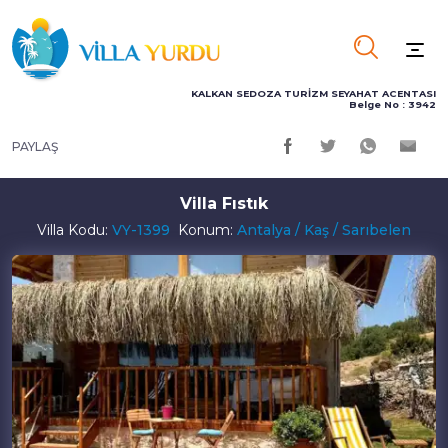
KALKAN SEDOZA TURİZM SEYAHAT ACENTASI
Belge No : 3942
PAYLAŞ
Villa Fıstık
Villa Kodu:
VY-1399
Konum:
Antalya / Kaş / Sarıbelen