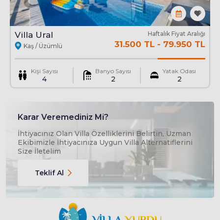
Villa Ural
Haftalık Fiyat Aralığı
Havuz : Korunaklı Özel
31.500 TL
-
79.950 TL
Kaş / Üzümlü
En
3.5 Mt
Boy
9.5 Mt
Derinlik
1.5 Mt
Kişi Sayısı
Banyo Sayısı
Yatak Odası
4
2
2
Karar Veremediniz Mi?
İhtiyacınız Olan Villa Özelliklerini Belirtin, Uzman
Ekibimizle İhtiyacınıza Uygun Villa Alternatiflerini
Size İletelim
Teklif Al