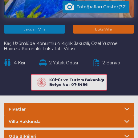
Fotoğrafları Göster(32)
Jakuzili Villa
Lüks Villa
Kaş Üzümlüde Konumlu 4 Kişilik Jakuzili, Özel Yüzme
Havuzu Korunaklı Lüks Tatil Villası
4 Kişi
2 Yatak Odası
2 Banyo
Kültür ve Turizm Bakanlığı
Belge No : 07-5496
Fiyatlar
Villa Hakkında
Bilgi
ÖNEMLİ BİLGİLER
Oda Bilgileri