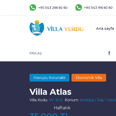
+90 543 266 60 60
+90 543 916 60 60
Ana sayfa
PAYLAŞ
Havuzu Korunaklı
Ekonomik Villa
Villa Atlas
Villa Kodu:
VY-302
Konum:
Antalya / Kaş / Üzü
Haftalık