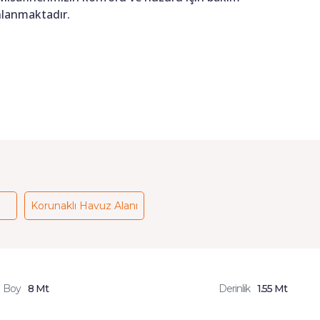
anlanmaktadır.
Korunaklı Havuz Alanı
Boy
8 Mt
Derinlik
1.55 Mt