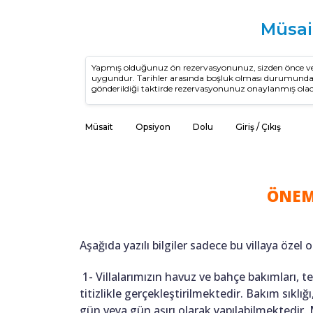
Müsai
Yapmış olduğunuz ön rezervasyonunuz, sizden önce vey
uygundur. Tarihler arasında boşluk olması durumun
gönderildiği taktirde rezervasyonunuz onaylanmış olac
Müsait
Opsiyon
Dolu
Giriş / Çıkış
ÖNEM
Aşağıda yazılı bilgiler sadece bu villaya özel o
1- Villalarımızın havuz ve bahçe bakımları, 
titizlikle gerçekleştirilmektedir. Bakım sıkl
gün veya gün aşırı olarak yapılabilmektedir.