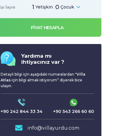
1
0
Yetişkin
Çocuk
işi Sayısı
FİYAT HESAPLA
Yardıma mı
ihtiyacınız var ?
Detaylı bilgi için aşağıdaki numaralardan "
Villa
Atlas
için bilgi almak istiyorum” diyerek bize
ulaşın.
+90 242 844 33 34
+90 543 266 60 60
info@villayurdu.com