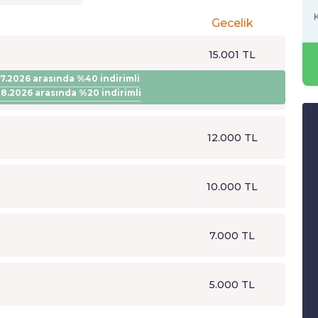
K
Gecelik
15.001 TL
07.2026
arasında
%40
indirimli
08.2026
arasında
%20
indirimli
12.000 TL
10.000 TL
7.000 TL
5.000 TL