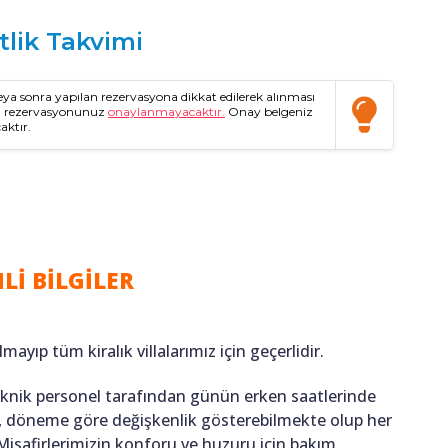
tlik Takvimi
a sonra yapılan rezervasyona dikkat edilerek alınması
da rezervasyonunuz
onaylanmayacaktır.
Onay belgeniz
aktır.
Lİ BİLGİLER
lmayıp tüm kiralık villalarımız için geçerlidir.
teknik personel tarafından günün erken saatlerinde
ığı, döneme göre değişkenlik gösterebilmekte olup her
 Misafirlerimizin konforu ve huzuru için bakım