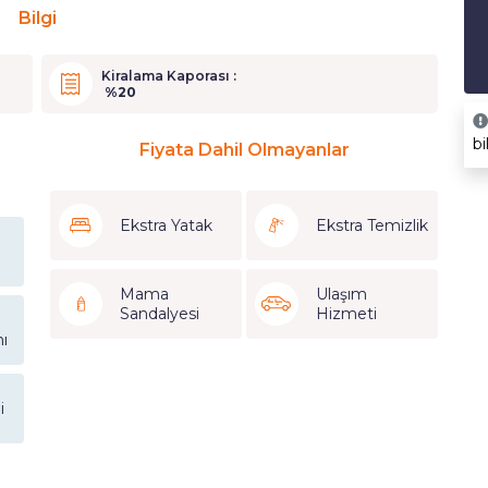
Bilgi
Kiralama Kaporası :
%20
bi
Fiyata Dahil Olmayanlar
Ekstra Yatak
Ekstra Temizlik
Mama
Ulaşım
Sandalyesi
Hizmeti
ı
i