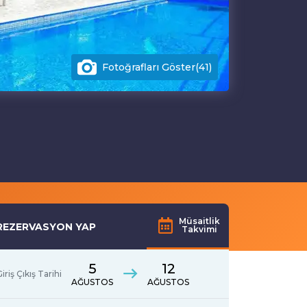
Fotoğrafları Göster(41)
Müsaitlik
REZERVASYON YAP
Takvimi
5
12
iriş Çıkış Tarihi
AĞUSTOS
AĞUSTOS