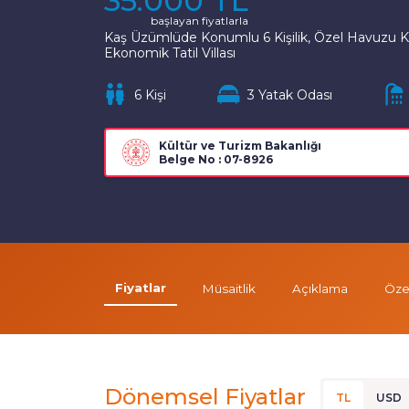
35.000 TL
başlayan fiyatlarla
Kaş Üzümlüde Konumlu 6 Kişilik, Özel Havuzu Kor
Ekonomik Tatil Villası
6 Kişi
3 Yatak Odası
Kültür ve Turizm Bakanlığı
Belge No : 07-8926
Fiyatlar
Müsaitlik
Açıklama
Özel
Dönemsel Fiyatlar
TL
USD