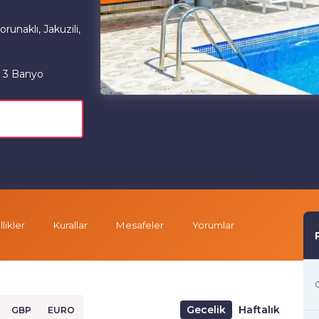
unaklı, Jakuzili,
3 Banyo
likler
Kurallar
Mesafeler
Yorumlar
G
Gecelik
Haftalık
GBP
EURO