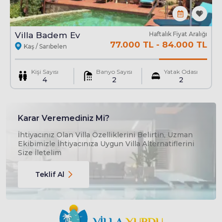
Isıtmalı Havuz
Villa Badem Ev
Haftalık Fiyat Aralığı
77.000 TL
-
84.000 TL
Kaş / Sarıbelen
Havuz : Korunaklı Özel
Kişi Sayısı
Banyo Sayısı
Yatak Odası
En
4 Mt
Boy
10.40 Mt
Derinlik
1.55 Mt
4
2
2
Kapalı havuz
Var
Karar Veremediniz Mi?
İhtiyacınız Olan Villa Özelliklerini Belirtin, Uzman
Ekibimizle İhtiyacınıza Uygun Villa Alternatiflerini
Size İletelim
Teklif Al