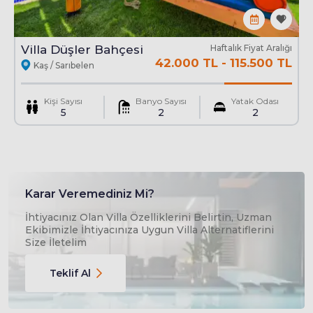
Villa Düşler Bahçesi
Haftalık Fiyat Aralığı
Havuz : Korunaklı Özel
42.000 TL
-
115.500 TL
Kaş / Sarıbelen
En
3.5 Mt
Boy
7 Mt
Derinlik
1.5 Mt
Çocuk havuzu
En
2.5 Mt
Boy
3.5 Mt
Derinlik
0.4 Mt
Kişi Sayısı
Banyo Sayısı
Yatak Odası
5
2
2
Karar Veremediniz Mi?
İhtiyacınız Olan Villa Özelliklerini Belirtin, Uzman
Ekibimizle İhtiyacınıza Uygun Villa Alternatiflerini
Size İletelim
Teklif Al