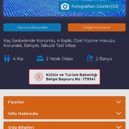
Fotoğrafları Göster(33)
Havuzu Korunaklı
Doğa Manzaralı
Kaş Sarıbelende Konumlu, 4 Kişilik, Özel Yüzme Havuzu
Korunaklı, Bahçeli, Jakuzili Tatil Villası
4 Kişi
2 Yatak Odası
2 Banyo
Kültür ve Turizm Bakanlığı
Belge Başvuru No : 179341
Fiyatlar
Villa Hakkında
Bilgi
ÖNEMLİ BİLGİLER
Oda Bilgileri