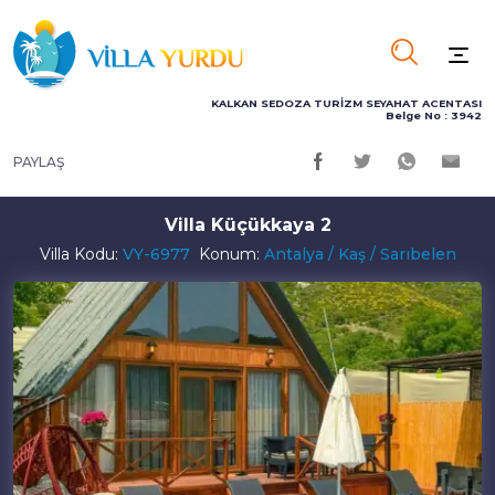
KALKAN SEDOZA TURİZM SEYAHAT ACENTASI
Belge No : 3942
PAYLAŞ
Villa Küçükkaya 2
Villa Kodu:
VY-6977
Konum:
Antalya / Kaş / Sarıbelen