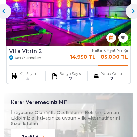
Ekstra Yatak
Ekstra Temizlik
Mama Sandalyesi
Ulaşım Hizmeti
Villa Vitrin 2
Haftalık Fiyat Aralığı
14.950 TL
-
85.000 TL
Kaş / Sarıbelen
Kişi Sayısı
Banyo Sayısı
Yatak Odası
4
2
2
Karar Veremediniz Mi?
İhtiyacınız Olan Villa Özelliklerini Belirtin, Uzman
Ekibimizle İhtiyacınıza Uygun Villa Alternatiflerini
Size İletelim
Teklif Al