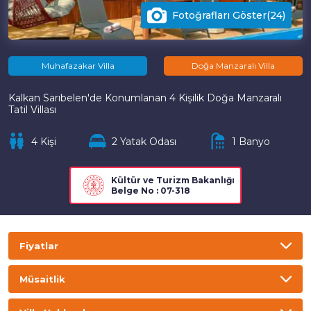
Fotoğrafları Göster(24)
Muhafazakar Villa
Doğa Manzaralı Villa
Kalkan Sarıbelen'de Konumlanan 4 Kişilik Doğa Manzaralı
Tatil Villası
4 Kişi
2 Yatak Odası
1 Banyo
Kültür ve Turizm Bakanlığı
Belge No : 07-318
Fiyatlar
TL
USD
GBP
EURO
Müsaitlik
Gecelik
Haftalık