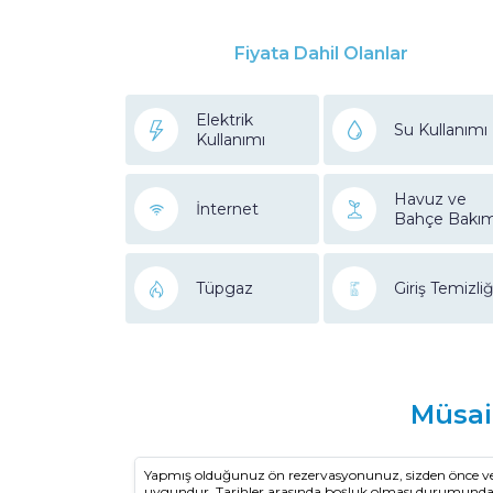
Fiyata Dahil Olanlar
Elektrik
Su Kullanımı
Kullanımı
Havuz ve
İnternet
Bahçe Bakım
Tüpgaz
Giriş Temizliğ
Müsai
Yapmış olduğunuz ön rezervasyonunuz, sizden önce vey
uygundur. Tarihler arasında boşluk olması durumun