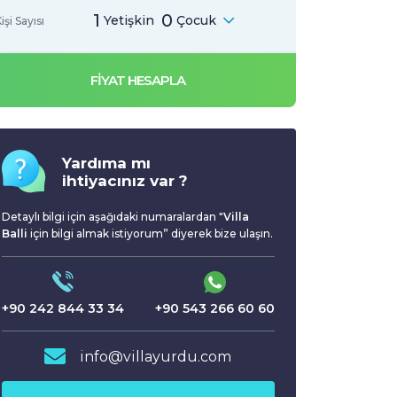
1
0
Yetişkin
Çocuk
işi Sayısı
FİYAT HESAPLA
Yardıma mı
ihtiyacınız var ?
Detaylı bilgi için aşağıdaki numaralardan "
Villa
Balli
için bilgi almak istiyorum” diyerek bize ulaşın.
+90 242 844 33 34
+90 543 266 60 60
info@villayurdu.com