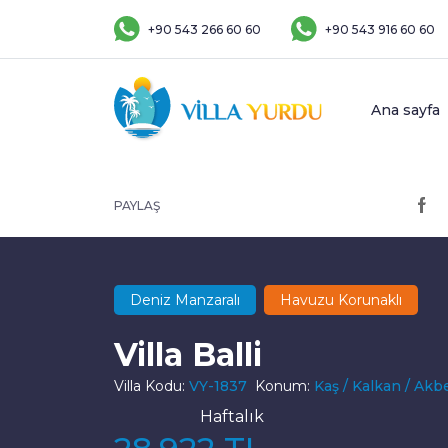
+90 543 266 60 60
+90 543 916 60 60
Ana sayfa
PAYLAŞ
Deniz Manzaralı
Havuzu Korunaklı
Villa Balli
Villa Kodu:
VY-1837
Konum:
Kaş / Kalkan / Akb
Haftalık