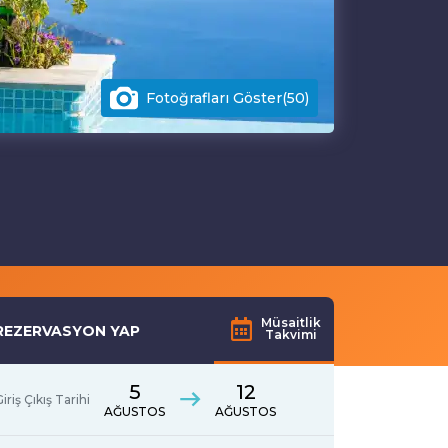
Fotoğrafları Göster(50)
Müsaitlik
REZERVASYON YAP
Takvimi
5
12
iriş Çıkış Tarihi
AĞUSTOS
AĞUSTOS