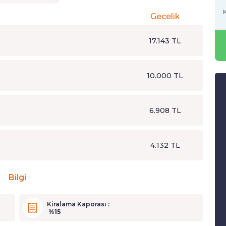
K
Gecelik
17.143 TL
10.000 TL
6.908 TL
4.132 TL
Bilgi
Kiralama Kaporası :
%15