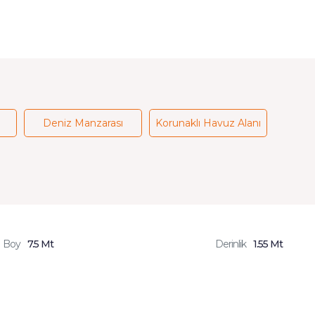
Deniz Manzarası
Korunaklı Havuz Alanı
Boy
7.5 Mt
Derinlik
1.55 Mt