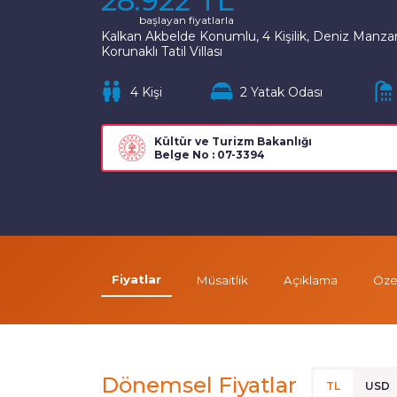
28.922 TL
başlayan fiyatlarla
Kalkan Akbelde Konumlu, 4 Kişilik, Deniz Manzar
Korunaklı Tatil Villası
4 Kişi
2 Yatak Odası
Kültür ve Turizm Bakanlığı
Belge No : 07-3394
Fiyatlar
Müsaitlik
Açıklama
Özel
Dönemsel Fiyatlar
TL
USD