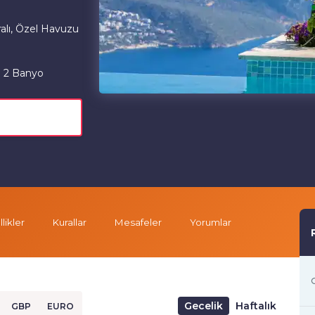
alı, Özel Havuzu
2 Banyo
likler
Kurallar
Mesafeler
Yorumlar
G
Gecelik
Haftalık
GBP
EURO