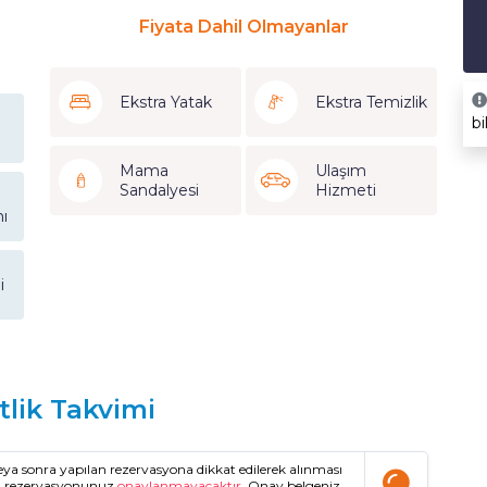
Fiyata Dahil Olmayanlar
Ekstra Yatak
Ekstra Temizlik
bi
Mama
Ulaşım
Sandalyesi
Hizmeti
ı
i
tlik Takvimi
a sonra yapılan rezervasyona dikkat edilerek alınması
da rezervasyonunuz
onaylanmayacaktır.
Onay belgeniz