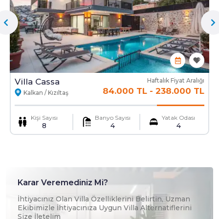
Villa Cassa
Haftalık Fiyat Aralığı
84.000 TL
-
238.000 TL
Kalkan / Kızıltaş
Kişi Sayısı
Banyo Sayısı
Yatak Odası
8
4
4
Karar Veremediniz Mi?
İhtiyacınız Olan Villa Özelliklerini Belirtin, Uzman
Ekibimizle İhtiyacınıza Uygun Villa Alternatiflerini
Size İletelim