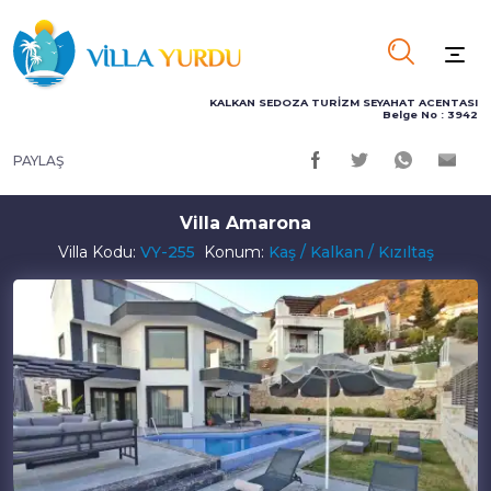
KALKAN SEDOZA TURİZM SEYAHAT ACENTASI
Belge No : 3942
PAYLAŞ
Villa Amarona
Villa Kodu:
VY-255
Konum:
Kaş / Kalkan / Kızıltaş