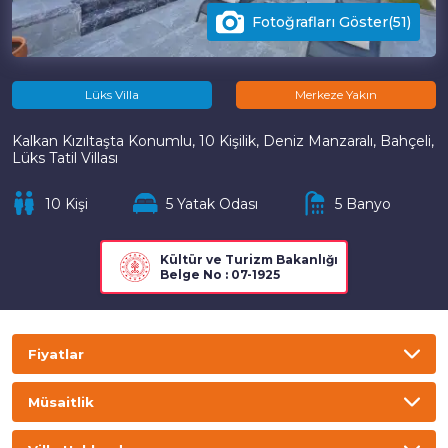
Fotoğrafları Göster(51)
Lüks Villa
Merkeze Yakın
Kalkan Kızıltaşta Konumlu, 10 Kişilik, Deniz Manzaralı, Bahçeli,
Lüks Tatil Villası
10 Kişi
5 Yatak Odası
5 Banyo
Kültür ve Turizm Bakanlığı
Belge No : 07-1925
Fiyatlar
TL
USD
GBP
EURO
Müsaitlik
Gecelik
Haftalık