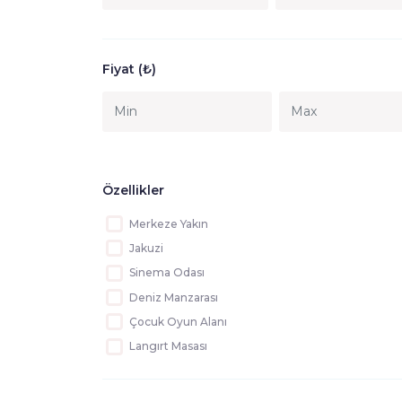
Ekonomik Villalar
Fethiye
Merkeze Yakın Villalar
Çalış
Doğa Manzaralı Villalar
Kayaköy
Fiyat (₺)
Kısa Süreli Kiralık Villalar
Ölüdeniz
Denize Yakın Villalar
Fethiye
Bungalovlar
Yanıklar
Faralya
Yeşil üzümlü
Özellikler
Çiftlik
Merkeze Yakın
Dalyan
Jakuzi
Yaka Köy
Sinema Odası
Seydikemer
Deniz Manzarası
Bodrum
Çocuk Oyun Alanı
Bodrum
Langırt Masası
Çocuk Havuzu
Sauna