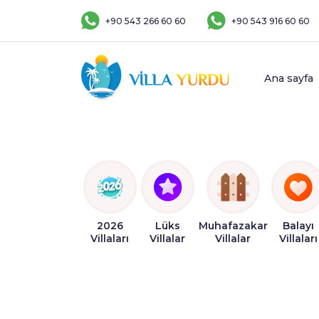
+90 543 266 60 60
+90 543 916 60 60
Ana sayfa
2026
Lüks
Muhafazakar
Balayı
Villaları
Villalar
Villalar
Villaları