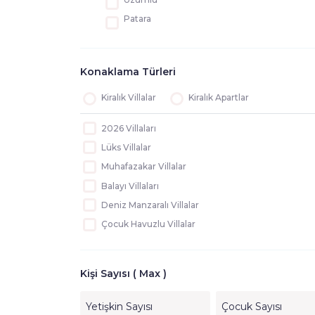
Patara
Bezirgan
Sarıbelen
Konaklama Türleri
Kaş
Çavdır
Kiralık Villalar
Kiralık Apartlar
Gökseki
2026 Villaları
Yeşilköy
Lüks Villalar
Bayındır
Muhafazakar Villalar
Kasaba
Balayı Villaları
Kınık
Deniz Manzaralı Villalar
Çayköy
Çocuk Havuzlu Villalar
Yuvacık
Jakuzili Villalar
Ağullu
Evcil Hayvan İzinli Villalar
Pınarbaşı
Kişi Sayısı ( Max )
Kapalı Havuzlu Villalar
Andifli
Isıtmalı Havuzlu Villalar
Muğla