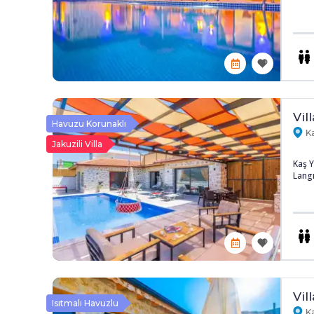
Vil
Havuzu Korunaklı
Ka
Jakuzili Villa
Kaş Y
Langır
Vil
Isıtmalı Havuzlu
Ka