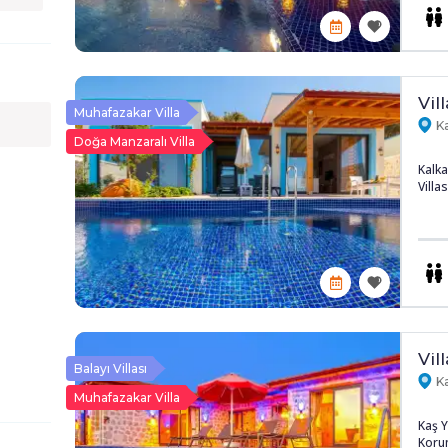
Vil
Muhafazakar Villa
Ka
Doğa Manzaralı Villa
Kalka
Villas
Vil
Balayı Villası
Ka
Muhafazakar Villa
Kaş Y
Korun