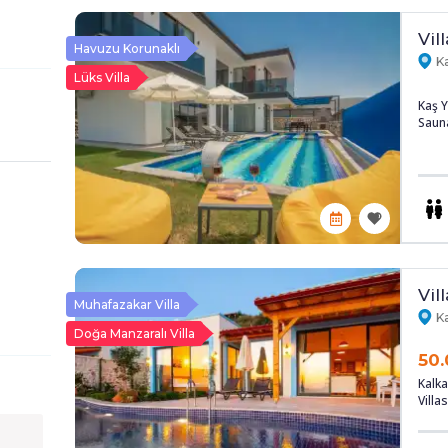
Vil
Havuzu Korunaklı
Ka
Lüks Villa
Kaş Y
Sauna
Vil
Muhafazakar Villa
Ka
Doğa Manzaralı Villa
50.
Kalka
Villas