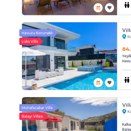
Vil
Havuzu Korunaklı
Ka
Lüks Villa
84.
Yeşil
Havuz
Vil
Muhafazakar Villa
Ka
Balayı Villası
Kalka
Balayı