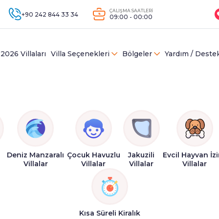
ÇALIŞMA SAATLERİ
+90 242 844 33 34
09:00 - 00:00
2026 Villaları
Villa Seçenekleri
Bölgeler
Yardım / Deste
Deniz Manzaralı
Çocuk Havuzlu
Jakuzili
Evcil Hayvan İzi
Villalar
Villalar
Villalar
Villalar
Kısa Süreli Kiralık