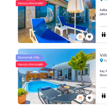
Havuzu Korunaklı
Kalka
Jakuzi
Vil
Ekonomik Villa
Ka
Havuzu Korunaklı
Kaş Y
Ekono