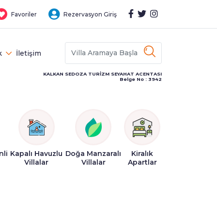
Favoriler
Rezervasyon Giriş
k
İletişim
KALKAN SEDOZA TURİZM SEYAHAT ACENTASI
Belge No : 3942
nli
Kapalı Havuzlu
Doğa Manzaralı
Kiralık
Villalar
Villalar
Apartlar