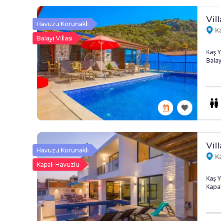
Vill
Havuzu Korunaklı
Ka
Balayı Villası
Kaş Y
Balayı
Vill
Havuzu Korunaklı
Ka
Kapalı Havuzlu
Kaş Y
Kapal