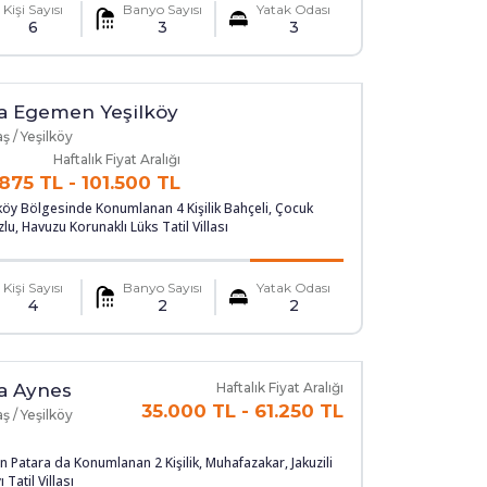
Kişi Sayısı
Banyo Sayısı
Yatak Odası
6
3
3
la Egemen Yeşilköy
ş / Yeşilköy
Haftalık Fiyat Aralığı
875 TL
-
101.500 TL
köy Bölgesinde Konumlanan 4 Kişilik Bahçeli, Çocuk
lu, Havuzu Korunaklı Lüks Tatil Villası
Kişi Sayısı
Banyo Sayısı
Yatak Odası
4
2
2
la Aynes
Haftalık Fiyat Aralığı
35.000 TL
-
61.250 TL
ş / Yeşilköy
n Patara da Konumlanan 2 Kişilik, Muhafazakar, Jakuzili
 Tatil Villası