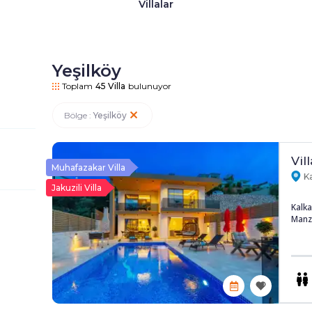
Villalar
Yeşilköy
Toplam
45
Villa
bulunuyor
Bölge :
Yeşilköy
Vil
Muhafazakar Villa
Ka
Jakuzili Villa
Kalka
Manza