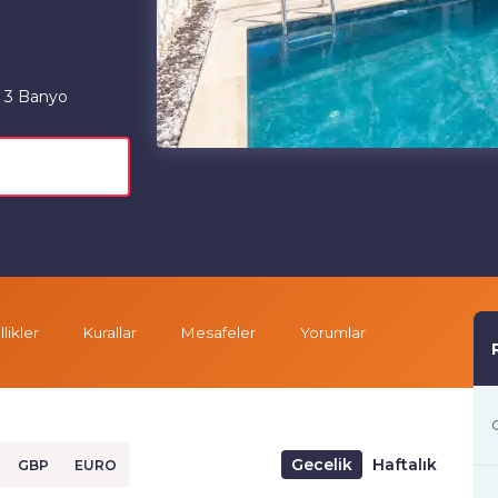
3 Banyo
likler
Kurallar
Mesafeler
Yorumlar
G
Gecelik
Haftalık
GBP
EURO