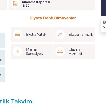
Kiralama Kaporası :
%20
Fiyata Dahil Olmayanlar
bi
Ekstra Yatak
Ekstra Temizlik
Mama
Ulaşım
Sandalyesi
Hizmeti
ı
i
tlik Takvimi