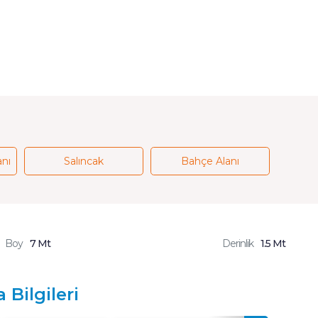
anı
Salıncak
Bahçe Alanı
Boy
7 Mt
Derinlik
1.5 Mt
 Bilgileri