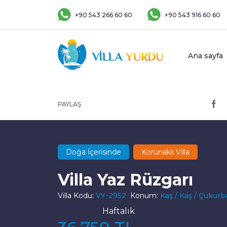
+90 543 266 60 60
+90 543 916 60 60
Ana sayfa
PAYLAŞ
Doğa İçerisinde
Korunaklı Villa
Villa Yaz Rüzgarı
Villa Kodu:
VY-2952
Konum:
Kaş / Kaş / Çukur
Haftalık