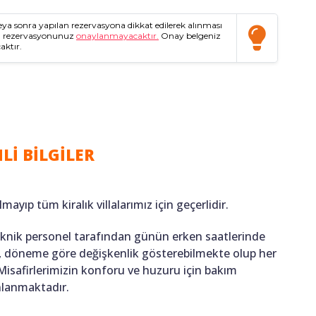
a sonra yapılan rezervasyona dikkat edilerek alınması
da rezervasyonunuz
onaylanmayacaktır.
Onay belgeniz
aktır.
Lİ BİLGİLER
lmayıp tüm kiralık villalarımız için geçerlidir.
teknik personel tarafından günün erken saatlerinde
ığı, döneme göre değişkenlik gösterebilmekte olup her
 Misafirlerimizin konforu ve huzuru için bakım
anlanmaktadır.