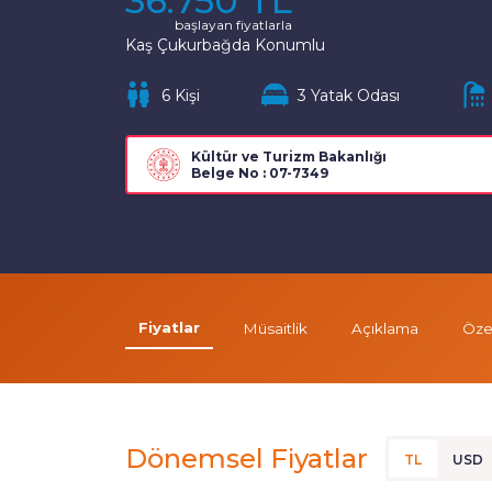
36.750 TL
başlayan fiyatlarla
Kaş Çukurbağda Konumlu
6 Kişi
3 Yatak Odası
Kültür ve Turizm Bakanlığı
Belge No : 07-7349
Fiyatlar
Müsaitlik
Açıklama
Özel
Dönemsel Fiyatlar
TL
USD