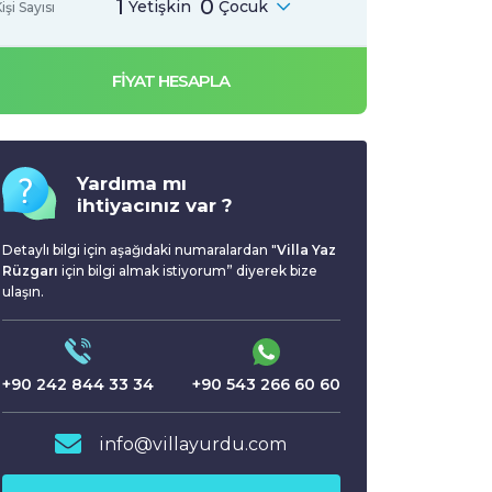
1
0
Yetişkin
Çocuk
işi Sayısı
FİYAT HESAPLA
Yardıma mı
ihtiyacınız var ?
Detaylı bilgi için aşağıdaki numaralardan "
Villa Yaz
Rüzgarı
için bilgi almak istiyorum” diyerek bize
ulaşın.
+90 242 844 33 34
+90 543 266 60 60
info@villayurdu.com