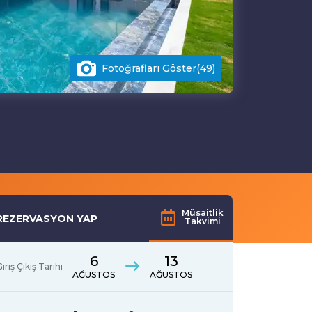
Fotoğrafları Göster(49)
Müsaitlik
REZERVASYON YAP
Takvimi
6
13
iriş Çıkış Tarihi
AĞUSTOS
AĞUSTOS