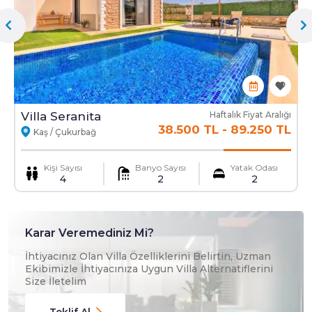
Tüpgaz
Giriş Temizliği
Fiyata Dahil Olmayanlar
Ekstra Yatak
Ekstra Temizlik
Villa Seranita
Haftalık Fiyat Aralığı
38.500 TL
-
89.250 TL
Kaş / Çukurbağ
Kişi Sayısı
Banyo Sayısı
Yatak Odası
Mama Sandalyesi
Ulaşım Hizmeti
4
2
2
Karar Veremediniz Mi?
İhtiyacınız Olan Villa Özelliklerini Belirtin, Uzman
Ekibimizle İhtiyacınıza Uygun Villa Alternatiflerini
Size İletelim
Teklif Al