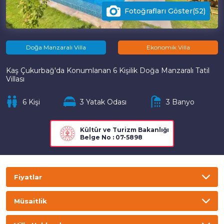
Fotoğrafları Göster(52)
Doğa Manzaralı Villa
Ekonomik Villa
Kaş Çukurbağ'da Konumlanan 6 Kişilik Doğa Manzaralı Tatil
Villası
6 Kişi
3 Yatak Odası
3 Banyo
Kültür ve Turizm Bakanlığı
Belge No : 07-5898
Fiyatlar
TL
USD
GBP
EURO
Müsaitlik
Gecelik
Haftalık