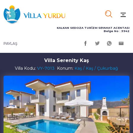
KALKAN SEDOZA TURİZM SEYAHAT ACENTASI
Belge No : 3942
PAYLAŞ
Villa Serenity Kaş
Villa Kodu:
VY-7013
Konum:
Kaş / Kaş / Çukurbağ