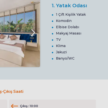
1. Yatak Odası
1 Çift Kişilik Yatak
Komodin
Elbise Dolabı
Makyaj Masası
TV
Klima
Jakuzi
Banyo/WC
iş-Çıkış Saati
Çıkış : 10:00