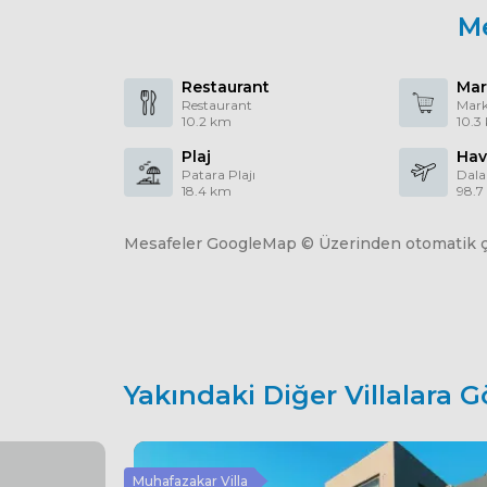
M
Restaurant
Mar
Restaurant
Mark
10.2 km
10.3
Plaj
Hav
Patara Plajı
Dal
18.4 km
98.7
Mesafeler GoogleMap © Üzerinden otomatik çe
Yakındaki Diğer Villalara G
Muhafazakar Villa