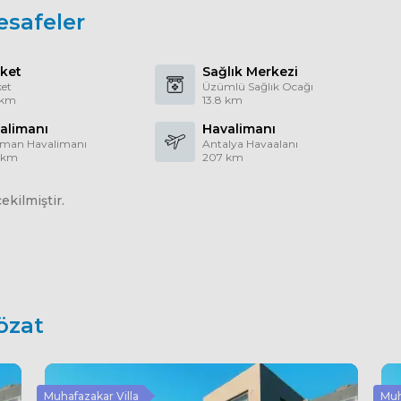
esafeler
ket
Sağlık Merkezi
et
Üzümlü Sağlık Ocağı
 km
13.8 km
alimanı
Havalimanı
aman Havalimanı
Antalya Havaalanı
 km
207 km
kilmiştir.
özat
Muhafazakar Villa
Muh