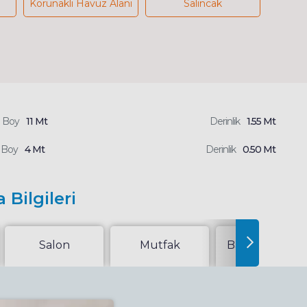
Korunaklı Havuz Alanı
Salıncak
Boy
11 Mt
Derinlik
1.55 Mt
Boy
4 Mt
Derinlik
0.50 Mt
 Bilgileri
Salon
Mutfak
Bahçe Veya Te