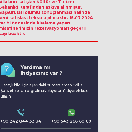
villaların satışları Kültür ve Turizm
Bakanlığı tarafından askıya alınmıştır.
Başvuruları olumlu sonuçlanması halinde
yeni satışlara tekrar açılacaktır. 15.07.2024
tarihi öncesinde kiralama yapan
misafirlerimizin rezervasyonları geçerli
sayılacaktır.
Yardıma mı
ihtiyacınız var ?
Detaylı bilgi için aşağıdaki numaralardan "
Villa
Şanzelize
için bilgi almak istiyorum” diyerek bize
ulaşın.
+90 242 844 33 34
+90 543 266 60 60