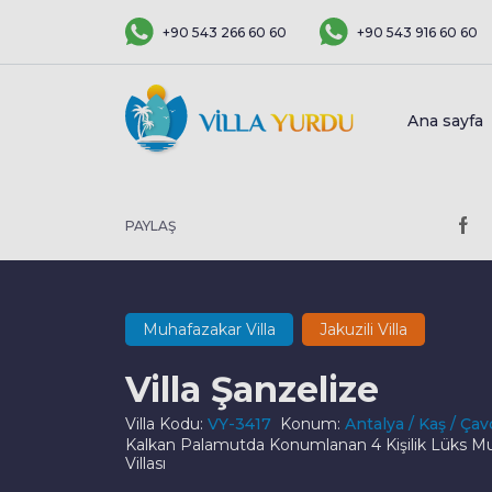
+90 543 266 60 60
+90 543 916 60 60
Ana sayfa
PAYLAŞ
Muhafazakar Villa
Jakuzili Villa
Villa Şanzelize
Villa Kodu:
VY-3417
Konum:
Antalya / Kaş / Çav
Kalkan Palamutda Konumlanan 4 Kişilik Lüks Mu
Villası