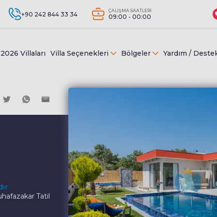
ÇALIŞMA SAATLERİ
+90 242 844 33 34
09:00 - 00:00
2026 Villaları
Villa Seçenekleri
Bölgeler
Yardım / Deste
dır
hafazakar Tatil