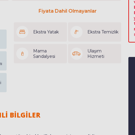
Fiyata Dahil Olmayanlar
Ekstra Yatak
Ekstra Temizlik
Mama
Ulaşım
Sandalyesi
Hizmeti
ı
i
Lİ BİLGİLER