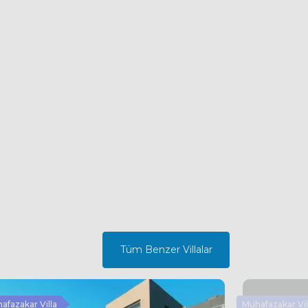
Tüm Benzer Villalar
afazakar Villa
Muhafazakar Vil