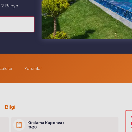
2 Banyo
afeler
Yorumlar
Bilgi
Kiralama Kaporası :
%20