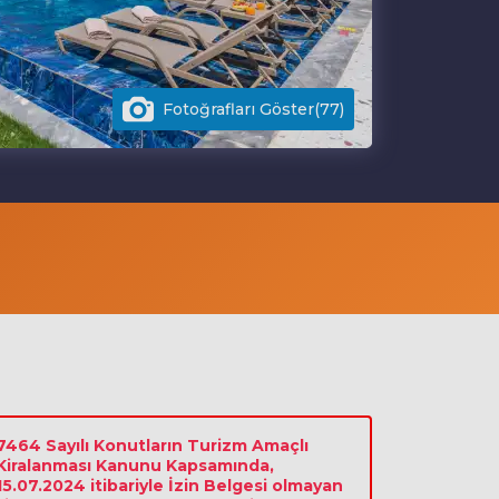
Fotoğrafları Göster(77)
7464 Sayılı Konutların Turizm Amaçlı
Kiralanması Kanunu Kapsamında,
15.07.2024 itibariyle İzin Belgesi olmayan