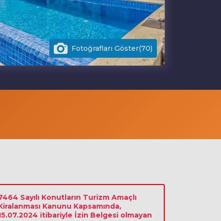
Fotoğrafları Göster(70)
7464 Sayılı Konutların Turizm Amaçlı
Kiralanması Kanunu Kapsamında,
15.07.2024 itibariyle İzin Belgesi olmayan