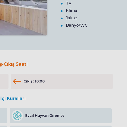
TV
Klima
Jakuzi
Banyo/WC
iş-Çıkış Saati
Çıkış : 10:00
İçi Kuralları
Evcil Hayvan Giremez