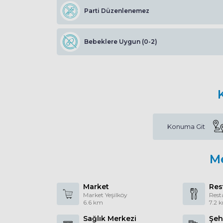
Parti Düzenlenemez
Bebeklere Uygun (0-2)
Konuma Git
M
Market
Res
Market Yeşilköy
Rest
6.6 km
7.2 
Sağlık Merkezi
Şeh