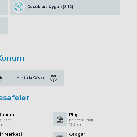
Çocuklara Uygun (2-12)
Konum
Haritada Göster
esafeler
taurant
Plaj
aurant
Kalamar Plajı
km
12.2 km
ir Merkezi
Otogar