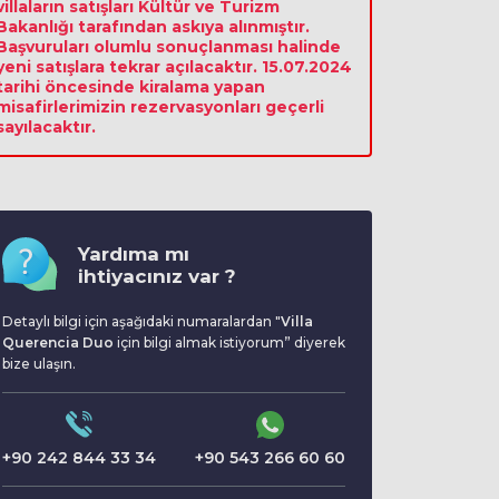
villaların satışları Kültür ve Turizm
Bakanlığı tarafından askıya alınmıştır.
Başvuruları olumlu sonuçlanması halinde
yeni satışlara tekrar açılacaktır. 15.07.2024
tarihi öncesinde kiralama yapan
misafirlerimizin rezervasyonları geçerli
sayılacaktır.
Yardıma mı
ihtiyacınız var ?
Detaylı bilgi için aşağıdaki numaralardan "
Villa
Querencia Duo
için bilgi almak istiyorum” diyerek
bize ulaşın.
+90 242 844 33 34
+90 543 266 60 60