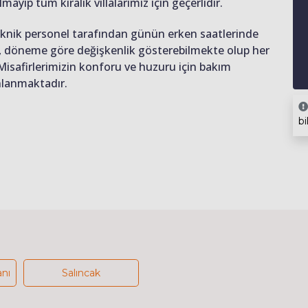
lmayıp tüm kiralık villalarımız için geçerlidir.
teknik personel tarafından günün erken saatlerinde
ığı, döneme göre değişkenlik gösterebilmekte olup her
 Misafirlerimizin konforu ve huzuru için bakım
anlanmaktadır.
bi
anı
Salıncak