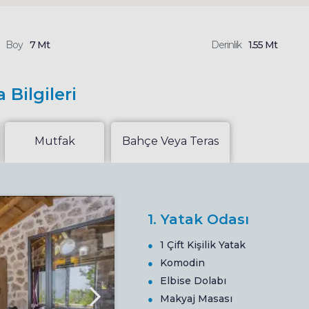
Boy
7 Mt
Derinlik
1.55 Mt
 Bilgileri
Mutfak
Bahçe Veya Teras
1. Yatak Odası
1 Çift Kişilik Yatak
Komodin
Elbise Dolabı
Makyaj Masası