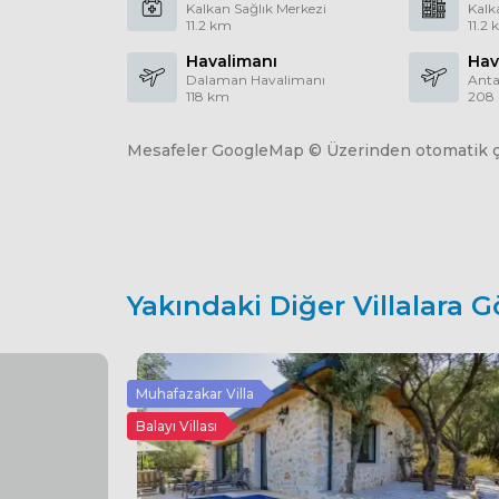
Kalkan Sağlık Merkezi
Kalk
11.2 km
11.2
Havalimanı
Hav
Dalaman Havalimanı
Anta
118 km
208
Mesafeler GoogleMap © Üzerinden otomatik çe
Yakındaki Diğer Villalara G
Muhafazakar Villa
Balayı Villası