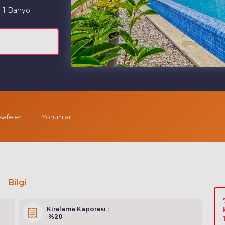
1 Banyo
afeler
Yorumlar
Bilgi
Kiralama Kaporası :
%20