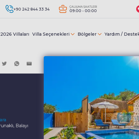
ÇALIŞMA SAATLERİ
+90 242 844 33 34
09:00 - 00:00
2026 Villaları
Villa Seçenekleri
Bölgeler
Yardım / Deste
ara
unaklı, Balayı