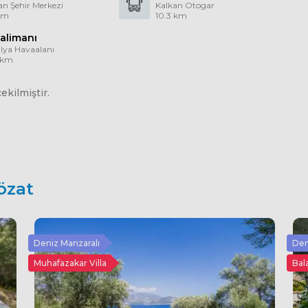
an Şehir Merkezi
Kalkan Otogar
 km
10.3 km
alimanı
lya Havaalanı
 km
kilmiştir.
özat
Deniz Manzaralı
Den
Muhafazakar Villa
Bala