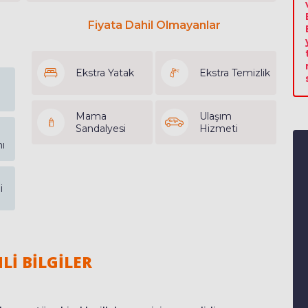
Fiyata Dahil Olmayanlar
Ekstra Yatak
Ekstra Temizlik
Mama
Ulaşım
Sandalyesi
Hizmeti
ı
i
Lİ BİLGİLER