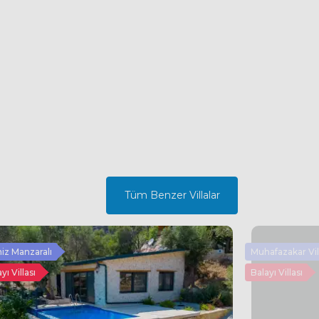
Tüm Benzer Villalar
iz Manzaralı
Muhafazakar Vil
yı Villası
Balayı Villası