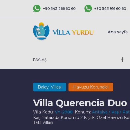
+90 543 266 60 60
+90 543 916 60 60
Ana sayfa
PAYLAŞ
Balayı Villası
Havuzu Korunaklı
Villa Querencia Duo
Villa Kodu:
VY-2988
Konum:
Antalya / Kaş / Pat
Kaş Patarada Konumlu 2 Kişilik, Özel Havuzu Kor
Tatil Villası