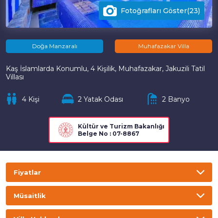
Fotoğrafları Göster(23)
Doğa Manzaralı
Muhafazakar Villa
Kaş İslamlarda Konumlu, 4 Kişilik, Muhafazakar, Jakuzili Tatil
Villası
4 Kişi
2 Yatak Odası
2 Banyo
Kültür ve Turizm Bakanlığı
Belge No : 07-8867
Fiyatlar
TL
USD
GBP
EURO
Müsaitlik
Gecelik
Haftalık