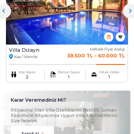
Mama Sandalyesi
Ulaşım Hizmeti
Villa Dizayn
Haftalık Fiyat Aralığı
38.500 TL
-
60.000 TL
Kaş / İslamlar
Kişi Sayısı
Banyo Sayısı
Yatak Odası
2
1
1
Karar Veremediniz Mi?
İhtiyacınız Olan Villa Özelliklerini Belirtin, Uzman
Ekibimizle İhtiyacınıza Uygun Villa Alternatiflerini
Size İletelim
Teklif Al