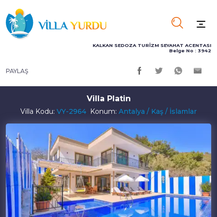
KALKAN SEDOZA TURİZM SEYAHAT ACENTASI
Belge No : 3942
PAYLAŞ
Villa Platin
Villa Kodu:
VY-2964
Konum:
Antalya / Kaş / İslamlar