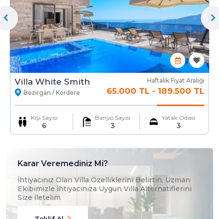
Ekstra Yatak
Ekstra Temizlik
Mama Sandalyesi
Ulaşım Hizmeti
Villa White Smith
Haftalık Fiyat Aralığı
65.000 TL
-
189.500 TL
Bezirgan / Kördere
Kişi Sayısı
Banyo Sayısı
Yatak Odası
6
3
3
Karar Veremediniz Mi?
İhtiyacınız Olan Villa Özelliklerini Belirtin, Uzman
Ekibimizle İhtiyacınıza Uygun Villa Alternatiflerini
Size İletelim
Teklif Al