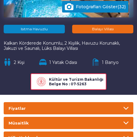
Fotoğrafları Göster(32)
Isıtma Havuzlu
Balayı Villası
Kalkan Körderede Konumlu, 2 Kişilik, Havuzu Korunaklı,
Jakuzi ve Saunalı, Lüks Balayı Villası
2 Kişi
1 Yatak Odası
1 Banyo
Kültür ve Turizm Bakanlığı
Belge No : 07-5263
Fiyatlar
TL
USD
GBP
EURO
Müsaitlik
Gecelik
Haftalık