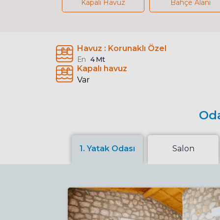
Kapalı Havuz
Bahçe Alanı
Havuz : Korunaklı Özel
En
4 Mt
Kapalı havuz
Var
Oda
1. Yatak Odası
Salon