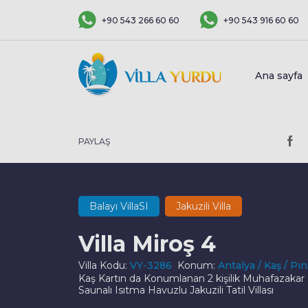
+90 543 266 60 60
+90 543 916 60 60
Ana sayfa
PAYLAŞ
Balayı VillaSI
Jakuzili Villa
Villa Miroş 4
Villa Kodu:
VY-3286
Konum:
Antalya / Kaş / Pı
Kaş Kartın da Konumlanan 2 kişilik Muhafazakar
Saunalı Isıtma Havuzlu Jakuzili Tatil Villası