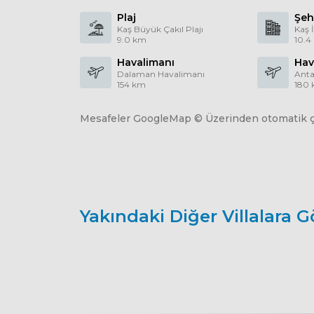
Plaj
Şeh
Kaş Büyük Çakıl Plajı
Kaş 
9.0 km
10.4
Havalimanı
Hav
Dalaman Havalimanı
Anta
154 km
180
Mesafeler GoogleMap © Üzerinden otomatik çe
Yakındaki Diğer Villalara G