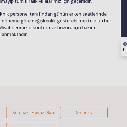
lmayıp tüm kiralık villalarımız için geçerlidir.
teknik personel tarafından günün erken saatlerinde
ığı, döneme göre değişkenlik gösterebilmekte olup her
 Misafirlerimizin konforu ve huzuru için bakım
anlanmaktadır.
bi
Korunaklı Havuz Alanı
Salıncak