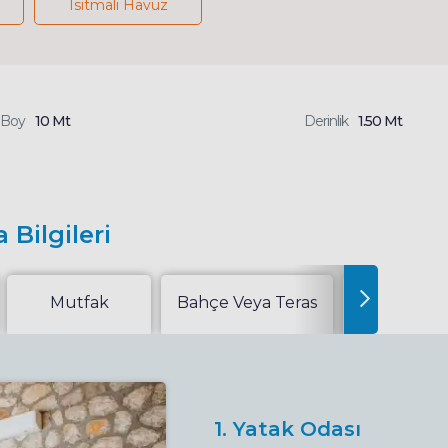
Isıtmalı Havuz
Boy
10 Mt
Derinlik
1.50 Mt
 Bilgileri
Mutfak
Bahçe Veya Teras
Extralar
1. Yatak Odası