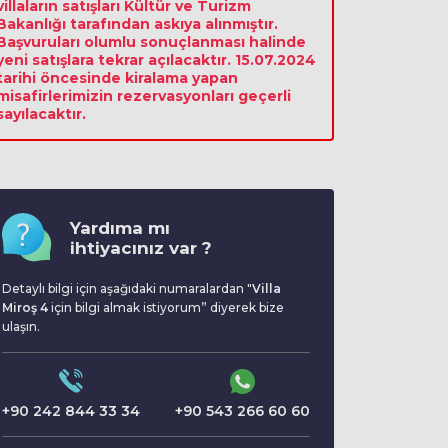
villaların satışları Kültür ve Turizm
Bakanlığı tarafından askıya alınmıştır.
Başvuruları olumlu sonuçlanması halinde
yeni satışlara tekrar açılacaktır. 15.07.2024
tarihi öncesinde kiralama yapan
misafirlerimizin rezervasyonları geçerli
sayılacaktır.
Yardıma mı
ihtiyacınız var ?
Detaylı bilgi için aşağıdaki numaralardan "
Villa
Miroş 4
için bilgi almak istiyorum” diyerek bize
ulaşın.
+90 242 844 33 34
+90 543 266 60 60