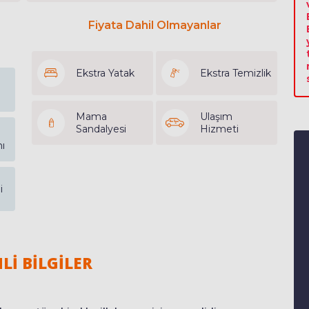
Fiyata Dahil Olmayanlar
Ekstra Yatak
Ekstra Temizlik
Mama
Ulaşım
Sandalyesi
Hizmeti
ı
i
Lİ BİLGİLER