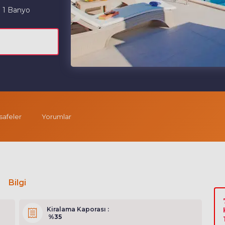
1 Banyo
afeler
Yorumlar
Bilgi
Kiralama Kaporası :
%35