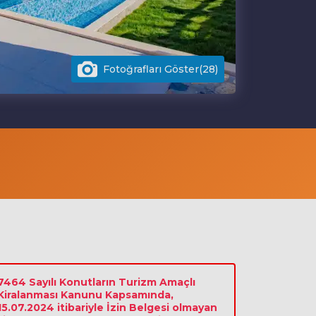
Fotoğrafları Göster(28)
7464 Sayılı Konutların Turizm Amaçlı
Kiralanması Kanunu Kapsamında,
15.07.2024 itibariyle İzin Belgesi olmayan