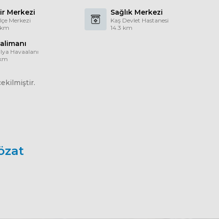
ir Merkezi
Sağlık Merkezi
İlçe Merkezi
Kaş Devlet Hastanesi
 km
14.3 km
alimanı
lya Havaalanı
 km
kilmiştir.
özat