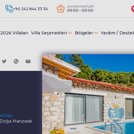
ÇALIŞMA SAATLERİ
+90 242 844 33 34
09:00 - 00:00
2026 Villaları
Villa Seçenekleri
Bölgeler
Yardım / Deste
narbaşı
 Doğa Manzaralı