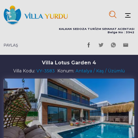
KALKAN SEDOZA TURİZM SEYAHAT ACENTASI
Belge No : 3942
PAYLAŞ
Villa Lotus Garden 4
Villa Kodu:
VY-3583
Konum:
Antalya / Kaş / Üzümlü