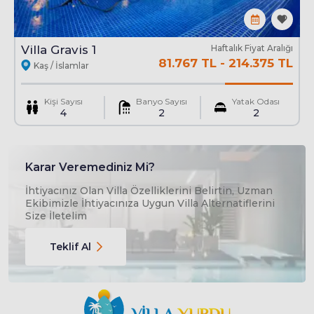
Havuz : Korunaklı Özel
En
3.5 Mt
Boy
9 Mt
Derinlik
1.50 Mt
Villa Gravis 1
Haftalık Fiyat Aralığı
81.767 TL
-
214.375 TL
Kaş / İslamlar
Kişi Sayısı
Banyo Sayısı
Yatak Odası
4
2
2
Karar Veremediniz Mi?
İhtiyacınız Olan Villa Özelliklerini Belirtin, Uzman
Ekibimizle İhtiyacınıza Uygun Villa Alternatiflerini
Size İletelim
Teklif Al