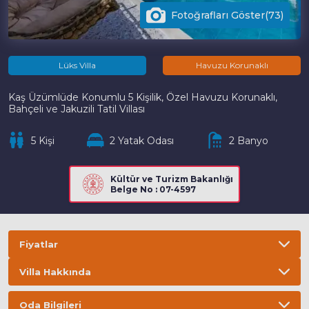
Fotoğrafları Göster(73)
Lüks Villa
Havuzu Korunaklı
Kaş Üzümlüde Konumlu 5 Kişilik, Özel Havuzu Korunaklı,
Bahçeli ve Jakuzili Tatil Villası
5 Kişi
2 Yatak Odası
2 Banyo
Kültür ve Turizm Bakanlığı
Belge No : 07-4597
Fiyatlar
Villa Hakkında
Bilgi
ÖNEMLİ BİLGİLER
Oda Bilgileri