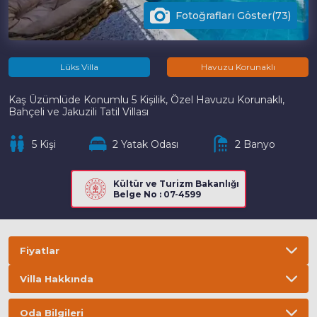
Fotoğrafları Göster(73)
Lüks Villa
Havuzu Korunaklı
Kaş Üzümlüde Konumlu 5 Kişilik, Özel Havuzu Korunaklı,
Bahçeli ve Jakuzili Tatil Villası
5 Kişi
2 Yatak Odası
2 Banyo
Kültür ve Turizm Bakanlığı
Belge No : 07-4599
Fiyatlar
Villa Hakkında
Bilgi
ÖNEMLİ BİLGİLER
Oda Bilgileri