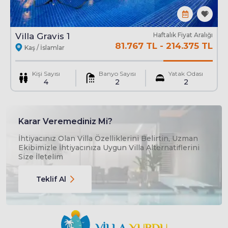
Havuz : Korunaklı Özel
En
3.5 Mt
Boy
9 Mt
Derinlik
1.50 Mt
Villa Gravis 1
Haftalık Fiyat Aralığı
81.767 TL
-
214.375 TL
Kaş / İslamlar
Kişi Sayısı
Banyo Sayısı
Yatak Odası
4
2
2
Karar Veremediniz Mi?
İhtiyacınız Olan Villa Özelliklerini Belirtin, Uzman
Ekibimizle İhtiyacınıza Uygun Villa Alternatiflerini
Size İletelim
Teklif Al