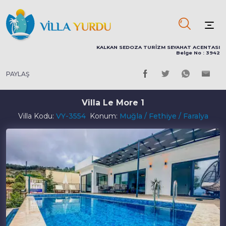
KALKAN SEDOZA TURİZM SEYAHAT ACENTASI
Belge No : 3942
PAYLAŞ
Villa Le More 1
Villa Kodu:
VY-3554
Konum:
Muğla / Fethiye / Faralya