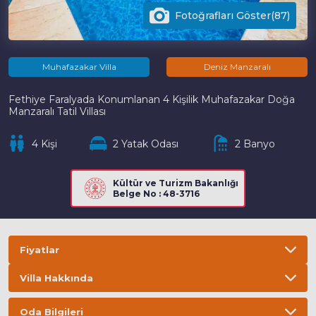
Fotoğrafları Göster(87)
Muhafazakar Villa
Deniz Manzaralı
Fethiye Faralyada Konumlanan 4 Kişilik Muhafazakar Doğa
Manzaralı Tatil Villası
4 Kişi
2 Yatak Odası
2 Banyo
Kültür ve Turizm Bakanlığı
Belge No : 48-3716
Fiyatlar
Villa Hakkında
Bilgi
ÖNEMLİ BİLGİLER
Oda Bilgileri