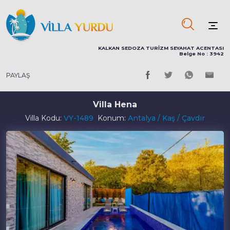
KALKAN SEDOZA TURİZM SEYAHAT ACENTASI
Belge No : 3942
PAYLAŞ
Villa Hena
Villa Kodu:
VY-1489
Konum:
Antalya / Kaş / Çavdır