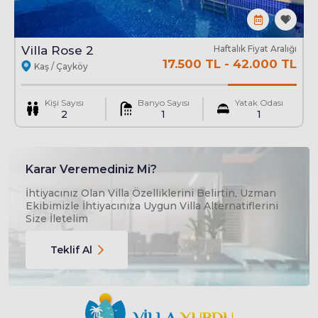
Villa Rose 2
Haftalık Fiyat Aralığı
17.500 TL
-
42.000 TL
Kaş / Çayköy
Kişi Sayısı
Banyo Sayısı
Yatak Odası
2
1
1
Karar Veremediniz Mi?
İhtiyacınız Olan Villa Özelliklerini Belirtin, Uzman
Ekibimizle İhtiyacınıza Uygun Villa Alternatiflerini
Size İletelim
Teklif Al