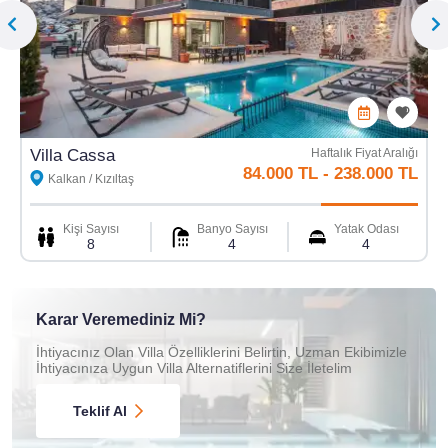
Fiyata Dahil Olmayanlar
Ekstra Yatak
Ekstra Temizlik
Villa Cassa
Haftalık Fiyat Aralığı
84.000 TL
-
238.000 TL
Kalkan / Kızıltaş
Mama Sandalyesi
Ulaşım Hizmeti
Kişi Sayısı
Banyo Sayısı
Yatak Odası
8
4
4
Karar Veremediniz Mi?
İhtiyacınız Olan Villa Özelliklerini Belirtin, Uzman Ekibimizle
İhtiyacınıza Uygun Villa Alternatiflerini Size İletelim
Teklif Al