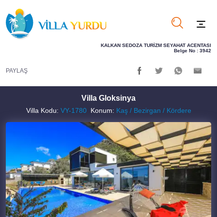
KALKAN SEDOZA TURİZM SEYAHAT ACENTASI
Belge No : 3942
PAYLAŞ
Villa Gloksinya
Villa Kodu:
VY-1780
Konum:
Kaş / Bezirgan / Kördere