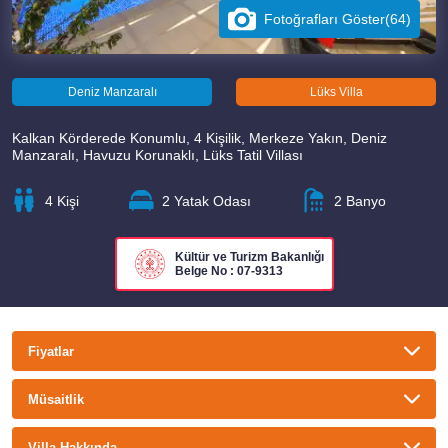
Fotoğrafları Göster(64)
Deniz Manzaralı
Lüks Villa
Kalkan Körderede Konumlu, 4 Kişilik, Merkeze Yakın, Deniz
Manzaralı, Havuzu Korunaklı, Lüks Tatil Villası
4 Kişi
2 Yatak Odası
2 Banyo
Kültür ve Turizm Bakanlığı
Belge No : 07-9313
Fiyatlar
TL
USD
GBP
EURO
Müsaitlik
Gecelik
Haftalık
Villa Hakkında