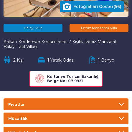
Fotoğrafları Göster(56)
Balayı Villa
Deniz Manzaralı Villa
Kalkan Körderede Konumlanan 2 Kişilik Deniz Manzaralı
Balayı Tatil Villası
2 Kişi
1 Yatak Odası
1 Banyo
Kültür ve Turizm Bakanlığı
Belge No : 07-9921
Fiyatlar
TL
USD
GBP
EURO
Müsaitlik
Gecelik
Haftalık