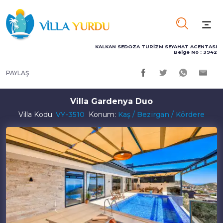
KALKAN SEDOZA TURİZM SEYAHAT ACENTASI
Belge No : 3942
PAYLAŞ
Villa Gardenya Duo
Villa Kodu:
VY-3510
Konum:
Kaş / Bezirgan / Kördere