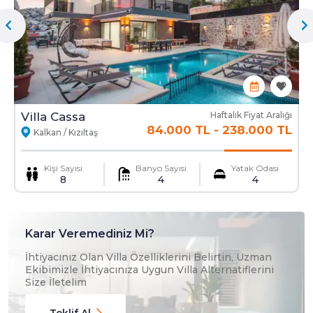
Ekstra Yatak
Ekstra Temizlik
Mama Sandalyesi
Ulaşım Hizmeti
Villa Cassa
Haftalık Fiyat Aralığı
84.000 TL
-
238.000 TL
Kalkan / Kızıltaş
Kişi Sayısı
Banyo Sayısı
Yatak Odası
8
4
4
Karar Veremediniz Mi?
İhtiyacınız Olan Villa Özelliklerini Belirtin, Uzman
Ekibimizle İhtiyacınıza Uygun Villa Alternatiflerini
Size İletelim
Teklif Al