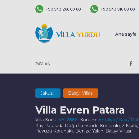
+90 543 266 60 60
+90 543 916 60 60
Ana sayfa
PAYLAŞ
Jakuzili
Balayı Villası
Villa Evren Patara
Villa Kodu:
VY-2886
Konum:
Antalya / Kaş / Pat
Kaş Patarada Doğa İçerisinde Konumlu, 2 Kişili
Havuzu Korunaklı, Denize Yakın, Balayı Villası