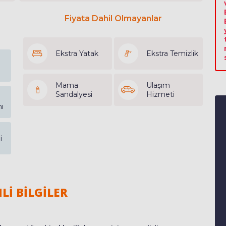
Fiyata Dahil Olmayanlar
Ekstra Yatak
Ekstra Temizlik
Mama
Ulaşım
Sandalyesi
Hizmeti
ı
i
Lİ BİLGİLER