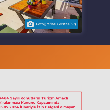
Fotoğrafları Göster(37)
7464 Sayılı Konutların Turizm Amaçlı
Kiralanması Kanunu Kapsamında,
15.07.2024 itibariyle İzin Belgesi olmayan