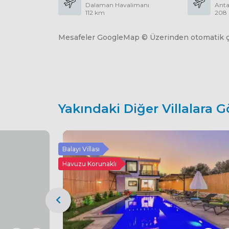
Dalaman Havalimanı
Anta
112 km
208
Mesafeler GoogleMap © Üzerinden otomatik çe
Yakındaki Diğer Villalara G
Balayı Villası
Havuzu Korunaklı