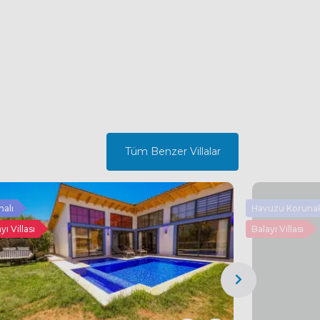
Tüm Benzer Villalar
nalı
Havuzu Korunak
yı Villası
Balayı Villası