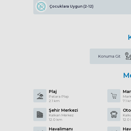
Çocuklara Uygun (2-12)
Konuma Git
M
Plaj
Mar
Patara Plajı
Mark
2.1 km
7.1 
Şehir Merkezi
Oto
Kalkan Merkez
Kalk
12.0 km
12.0
Havalimanı
Hav