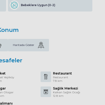
Bebeklere Uygun (0-2)
Konum
Haritada Göster
esafeler
ket
Restaurant
et Yeşilköy
Restaurant
km
7.8 km
gar
Sağlık Merkezi
an Otogar
Kalkan Sağlık Ocağı
 km
12.8 km
alimanı