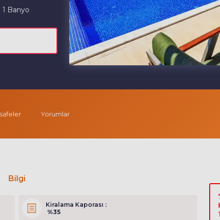
1 Banyo
afeler
Yorumlar
Bilgi
Kiralama Kaporası :
%35