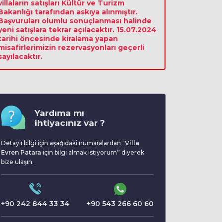
villaların satışları Kültür ve Turizm
Bakanlığı tarafından askıya alınmıştır.
Başvuruları olumlu sonuçlanması halinde
yeni satışlara tekrar açılacaktır. 15.07.2024
tarihi öncesinde kiralama yapan
misafirlerimizin rezervasyonları geçerli
sayılacaktır.
Yardıma mı
ihtiyacınız var ?
Detaylı bilgi için aşağıdaki numaralardan "
Villa
Evren Patara
için bilgi almak istiyorum” diyerek
bize ulaşın.
+90 242 844 33 34
+90 543 266 60 60