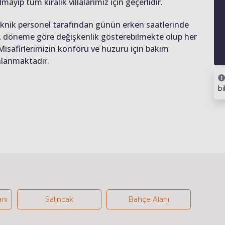
lmayıp tüm kiralık villalarımız için geçerlidir.
teknik personel tarafından günün erken saatlerinde
ığı, döneme göre değişkenlik gösterebilmekte olup her
 Misafirlerimizin konforu ve huzuru için bakım
anlanmaktadır.
bi
anı
Salıncak
Bahçe Alanı