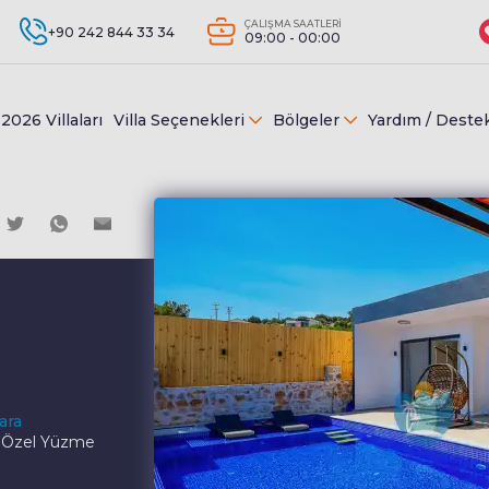
ÇALIŞMA SAATLERİ
+90 242 844 33 34
09:00 - 00:00
2026 Villaları
Villa Seçenekleri
Bölgeler
Yardım / Deste
ara
k, Özel Yüzme