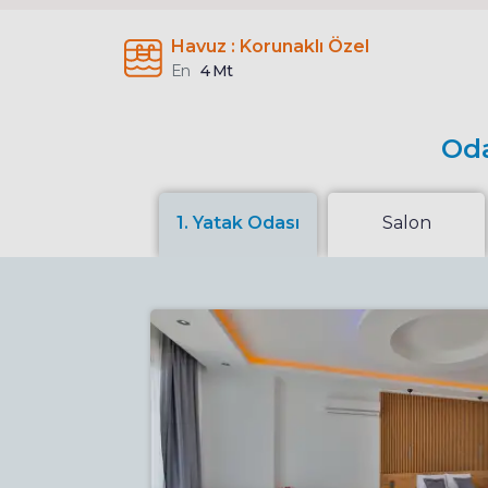
Havuz : Korunaklı Özel
En
4 Mt
Oda
1. Yatak Odası
Salon