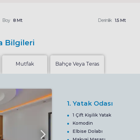
Boy
8 Mt
Derinlik
1.5 Mt
 Bilgileri
Mutfak
Bahçe Veya Teras
1. Yatak Odası
1 Çift Kişilik Yatak
Komodin
Elbise Dolabı
Makyaj Masası