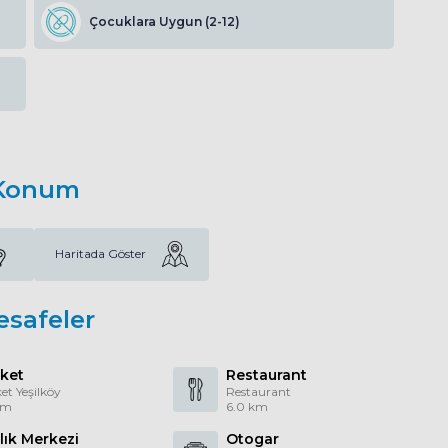
Çocuklara Uygun (2-12)
Konum
Haritada Göster
esafeler
ket
Restaurant
et Yeşilköy
Restaurant
km
6.0 km
lık Merkezi
Otogar