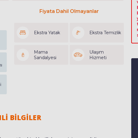
Fiyata Dahil Olmayanlar
Ekstra Yatak
Ekstra Temizlik
Mama
Ulaşım
Sandalyesi
Hizmeti
ı
i
Lİ BİLGİLER