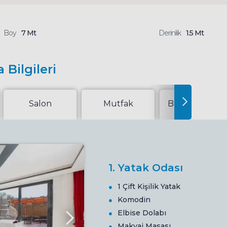
Boy
7 Mt
Derinlik
1.5 Mt
 Bilgileri
Salon
Mutfak
Bahçe Veya Te
1. Yatak Odası
1 Çift Kişilik Yatak
Komodin
Elbise Dolabı
Makyaj Masası