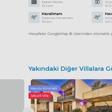
Kalkan Merkez
Üzüm
10.2 km
10.3
Havalimanı
Hav
Dalaman Havalimanı
Anta
110 km
207
Mesafeler GoogleMap © Üzerinden otomatik çe
Yakındaki Diğer Villalara G
Havuzu Korunaklı
Jakuzili Villa