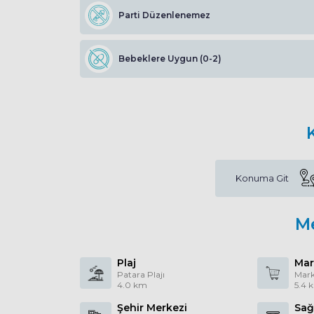
Parti Düzenlenemez
Bebeklere Uygun (0-2)
Konuma Git
M
Plaj
Mar
Patara Plajı
Mark
4.0 km
5.4 
Şehir Merkezi
Sağ