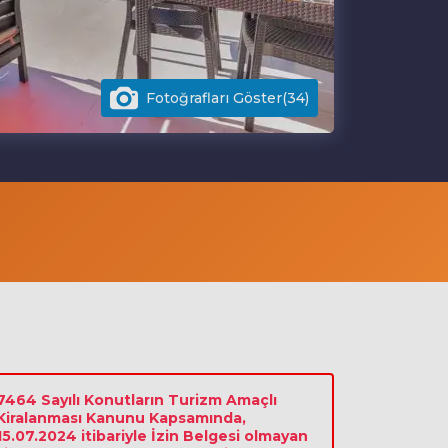
Fotoğrafları Göster(34)
7464 Sayılı Konutların Turizm Amaçlı
Kiralanması Kanunu Kapsamında,
15.07.2024 itibariyle İzin Belgesi olmayan