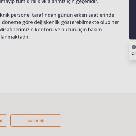
lmayıp tüm kiralık villalarımız için geçerlidir.
teknik personel tarafından günün erken saatlerinde
ığı, döneme göre değişkenlik gösterebilmekte olup her
 Misafirlerimizin konforu ve huzuru için bakım
anlanmaktadır.
bi
anı
Salıncak