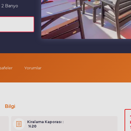
2 Banyo
afeler
Yorumlar
Bilgi
Kiralama Kaporası :
%20