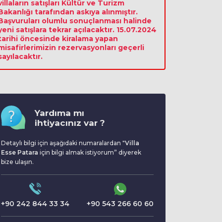
villaların satışları Kültür ve Turizm
Bakanlığı tarafından askıya alınmıştır.
Başvuruları olumlu sonuçlanması halinde
yeni satışlara tekrar açılacaktır. 15.07.2024
tarihi öncesinde kiralama yapan
misafirlerimizin rezervasyonları geçerli
sayılacaktır.
Yardıma mı
ihtiyacınız var ?
Detaylı bilgi için aşağıdaki numaralardan "
Villa
Esse Patara
için bilgi almak istiyorum” diyerek
bize ulaşın.
+90 242 844 33 34
+90 543 266 60 60