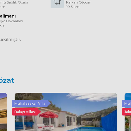
lü Sağlık Ocağı
Kalkan Otogar
 km
10.3 km
alimanı
lya Havaalanı
 km
kilmiştir.
özat
Muhafazakar Villa
Muh
Balayı Villası
Jaku