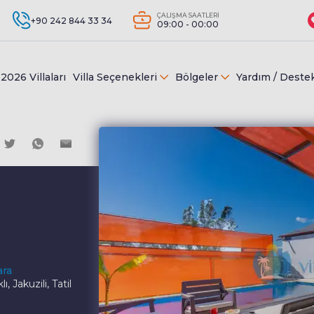
ÇALIŞMA SAATLERİ
+90 242 844 33 34
09:00 - 00:00
2026 Villaları
Villa Seçenekleri
Bölgeler
Yardım / Deste
ara
 Jakuzili, Tatil