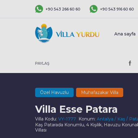
+90 543 266 60 60
+90 543 916 60 60
Ana sayfa
PAYLAŞ
Özel Havuzlu
Muhafazakar Villa
Villa Esse Patara
Villa Kodu:
VY-1777
Konum:
Antalya / Kaş / Pat
Kaş Patarada Konumlu, 4 Kişilik, Havuzu Korunaklı,
Villası