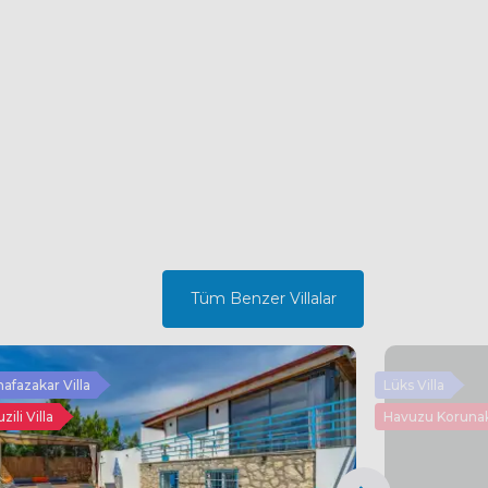
Tüm Benzer Villalar
afazakar Villa
Lüks Villa
zili Villa
Havuzu Korunak