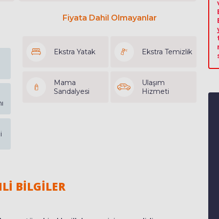
Fiyata Dahil Olmayanlar
Ekstra Yatak
Ekstra Temizlik
Mama
Ulaşım
Sandalyesi
Hizmeti
ı
i
Lİ BİLGİLER