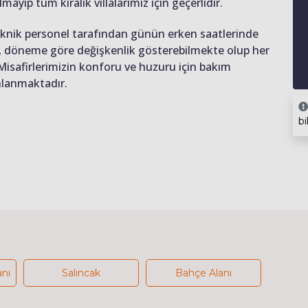
lmayıp tüm kiralık villalarımız için geçerlidir.
teknik personel tarafından günün erken saatlerinde
ığı, döneme göre değişkenlik gösterebilmekte olup her
 Misafirlerimizin konforu ve huzuru için bakım
anlanmaktadır.
bi
anı
Salıncak
Bahçe Alanı