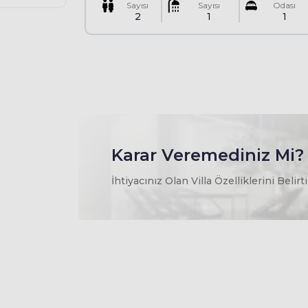
Sayısı
Sayısı
Odası
2
1
1
Karar Veremediniz Mi?
İhtiyacınız Olan Villa Özelliklerini Belir