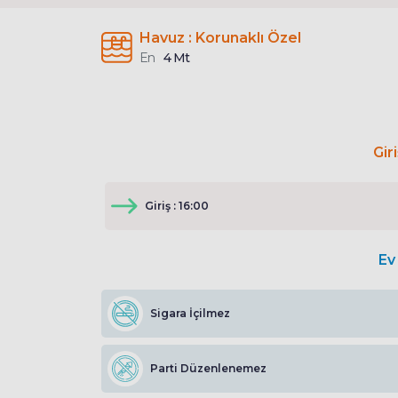
Havuz : Korunaklı Özel
En
4 Mt
Gir
Giriş : 16:00
Ev 
Sigara İçilmez
Parti Düzenlenemez