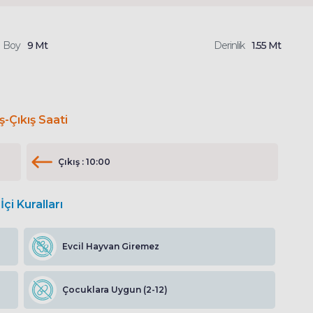
Boy
9 Mt
Derinlik
1.55 Mt
iş-Çıkış Saati
Çıkış : 10:00
İçi Kuralları
Evcil Hayvan Giremez
Çocuklara Uygun (2-12)