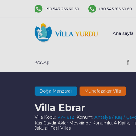
+90 543 266 60 60
+90 543 916 60 60
Ana sayfa
PAYLAŞ
Doğa Manzaralı
Muhafazakar Villa
Villa Ebrar
Villa Kodu:
VY-1812
Konum:
Antalya / Kaş / Çavd
Kaş Çavdır Aklar Mevkiinde Konumlu, 4 Kişilik, H
Jakuzili Tatil Villası