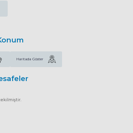
Konum
Haritada Göster
esafeler
kilmiştir.