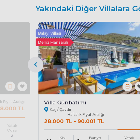
Yakındaki Diğer Villalara G
Balayı Villası
Deniz Manzaralı
k Fiyat Aralığı
Villa Günbatımı
8.000 TL
Kaş / Çavdır
Haftalık Fiyat Aralığı
28.000 TL
-
90.001 TL
Yatak
Odası
2
Kişi
Banyo
Yatak