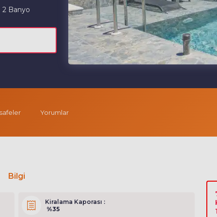
2 Banyo
afeler
Yorumlar
Bilgi
Kiralama Kaporası :
%35