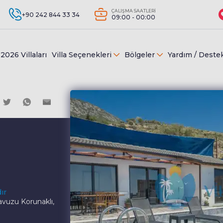
ÇALIŞMA SAATLERİ
+90 242 844 33 34
09:00 - 00:00
2026 Villaları
Villa Seçenekleri
Bölgeler
Yardım / Deste
ır
avuzu Korunaklı,