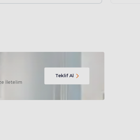
Teklif Al
ze İletelim