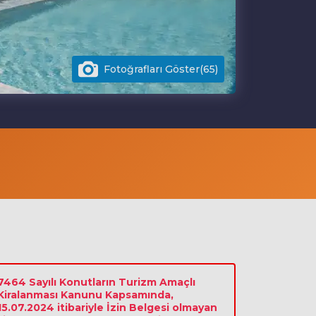
Fotoğrafları Göster(65)
7464 Sayılı Konutların Turizm Amaçlı
Kiralanması Kanunu Kapsamında,
15.07.2024 itibariyle İzin Belgesi olmayan