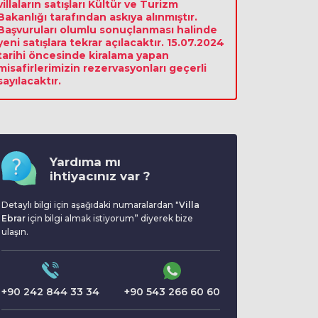
villaların satışları Kültür ve Turizm
Bakanlığı tarafından askıya alınmıştır.
Başvuruları olumlu sonuçlanması halinde
yeni satışlara tekrar açılacaktır. 15.07.2024
tarihi öncesinde kiralama yapan
misafirlerimizin rezervasyonları geçerli
sayılacaktır.
Yardıma mı
ihtiyacınız var ?
Detaylı bilgi için aşağıdaki numaralardan "
Villa
Ebrar
için bilgi almak istiyorum” diyerek bize
ulaşın.
+90 242 844 33 34
+90 543 266 60 60