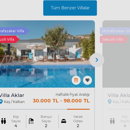
Tüm Benzer Villalar
afazakar Villa
Muhafazakar Vil
zili Villa
Jakuzili Villa
Villa Aklar
Haftalık Fiyat Aralığı
Villa Akl
30.000 TL
-
98.000 TL
Kaş / Kalkan
Kaş / Kal
Kişi
Banyo
Yatak
Kişi
Sayısı
Sayısı
Odası
Sayısı
4
2
2
4