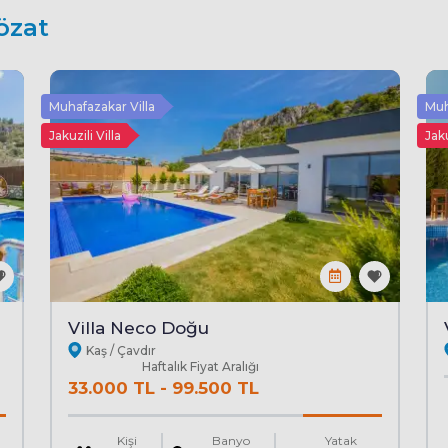
özat
Muhafazakar Villa
Muh
Jakuzili Villa
Jaku
Villa Neco Doğu
Kaş / Çavdır
Haftalık Fiyat Aralığı
33.000 TL
-
99.500 TL
Kişi
Banyo
Yatak