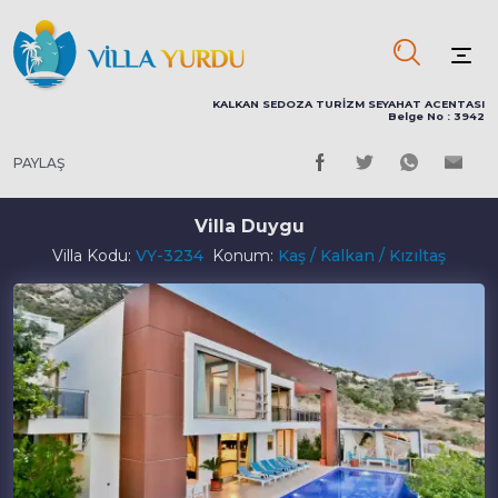
KALKAN SEDOZA TURİZM SEYAHAT ACENTASI
Belge No : 3942
PAYLAŞ
Villa Duygu
Villa Kodu:
VY-3234
Konum:
Kaş / Kalkan / Kızıltaş