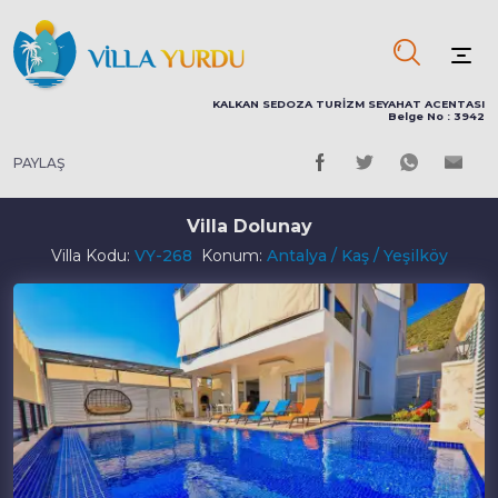
KALKAN SEDOZA TURİZM SEYAHAT ACENTASI
Belge No : 3942
PAYLAŞ
Villa Dolunay
Villa Kodu:
VY-268
Konum:
Antalya / Kaş / Yeşilköy