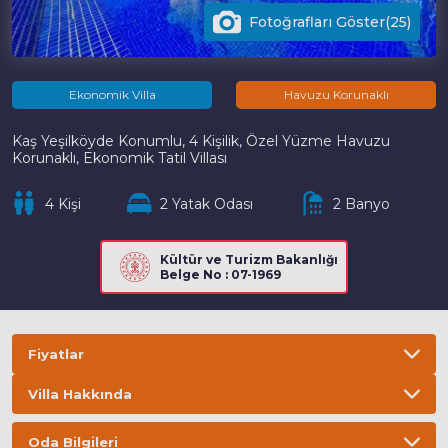
Fotoğrafları Göster(25)
Ekonomik Villa
Havuzu Korunaklı
Kaş Yeşilköyde Konumlu, 4 Kişilik, Özel Yüzme Havuzu
Korunaklı, Ekonomik Tatil Villası
4 Kişi
2 Yatak Odası
2 Banyo
Kültür ve Turizm Bakanlığı
Belge No : 07-1969
Fiyatlar
Villa Hakkında
Bilgi
ÖNEMLİ BİLGİLER
Oda Bilgileri