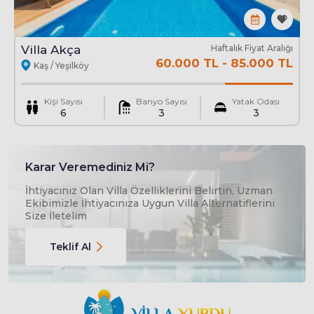
Çocuk havuzu
En
2.5 Mt
Boy
2.5 Mt
Derinlik
0.55 Mt
Villa Akça
Haftalık Fiyat Aralığı
60.000 TL
-
85.000 TL
Kaş / Yeşilköy
Kişi Sayısı
Banyo Sayısı
Yatak Odası
6
3
3
Karar Veremediniz Mi?
İhtiyacınız Olan Villa Özelliklerini Belirtin, Uzman
Ekibimizle İhtiyacınıza Uygun Villa Alternatiflerini
Size İletelim
Teklif Al