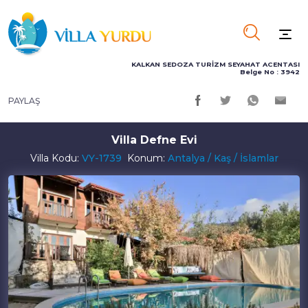
KALKAN SEDOZA TURİZM SEYAHAT ACENTASI
Belge No : 3942
PAYLAŞ
Villa Defne Evi
Villa Kodu:
VY-1739
Konum:
Antalya / Kaş / İslamlar