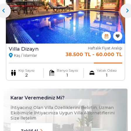
Mama Sandalyesi
Ulaşım Hizmeti
Villa Dizayn
Haftalık Fiyat Aralığı
38.500 TL
-
60.000 TL
Kaş / İslamlar
Kişi Sayısı
Banyo Sayısı
Yatak Odası
2
1
1
Karar Veremediniz Mi?
İhtiyacınız Olan Villa Özelliklerini Belirtin, Uzman
Ekibimizle İhtiyacınıza Uygun Villa Alternatiflerini
Size İletelim
Teklif Al