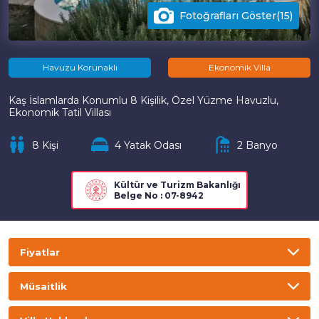
Fotoğrafları Göster(15)
Havuzu Korunaklı
Ekonomik Villa
Kaş İslamlarda Konumlu 8 Kişilik, Özel Yüzme Havuzlu,
Ekonomik Tatil Villası
8 Kişi
4 Yatak Odası
2 Banyo
Kültür ve Turizm Bakanlığı
Belge No : 07-8942
Fiyatlar
TL
USD
GBP
EURO
Müsaitlik
Gecelik
Haftalık