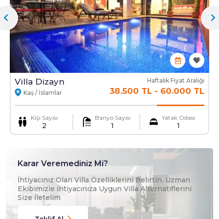
En
3.5 Mt
Boy
8 Mt
Derinlik
1.6 Mt
Kapalı havuz
Var
Mama Sandalyesi
Ulaşım Hizmeti
Villa Dizayn
Haftalık Fiyat Aralığı
38.500 TL
-
60.000 TL
Kaş / İslamlar
Kişi Sayısı
Banyo Sayısı
Yatak Odası
2
1
1
Karar Veremediniz Mi?
İhtiyacınız Olan Villa Özelliklerini Belirtin, Uzman
Ekibimizle İhtiyacınıza Uygun Villa Alternatiflerini
Size İletelim
Teklif Al