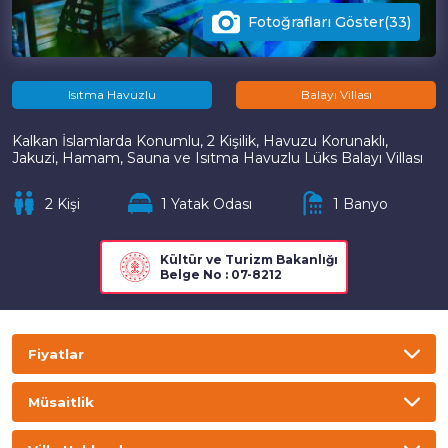
Fotoğrafları Göster(33)
Isıtma Havuzlu
Balayı Villası
Kalkan İslamlarda Konumlu, 2 Kişilik, Havuzu Korunaklı,
Jakuzi, Hamam, Sauna ve Isıtma Havuzlu Lüks Balayı Villası
2 Kişi
1 Yatak Odası
1 Banyo
Kültür ve Turizm Bakanlığı
Belge No : 07-8212
Fiyatlar
TL
USD
GBP
EURO
Müsaitlik
Gecelik
Haftalık