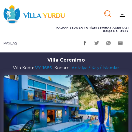
KALKAN SEDOZA TURİZM SEYAHAT ACENTASI
Belge No : 3942
PAYLAŞ
Villa Cerenimo
Villa Kodu:
VY-1685
Konum:
Antalya / Kaş / İslamlar